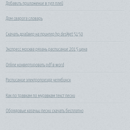
Добавить приложение в гугл плей
Дом сварога словарь
Скачать драйвер на принтер hp deskjet 5150
Экспресс москва рязань расписание 2015 цена
Online конвертировать pdf в word
Расписание электропоезда челябинск
Как по травкам по муравкам текст песни
Обрядовые казачьи песни скачать бесплатно