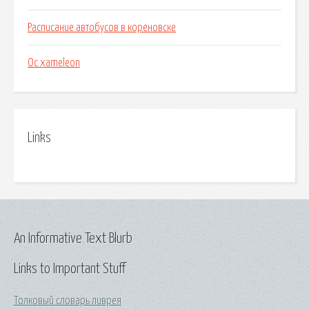
Расписание автобусов в кореновске
Ос xameleon
Links
An Informative Text Blurb
Links to Important Stuff
Толковый словарь ливрея