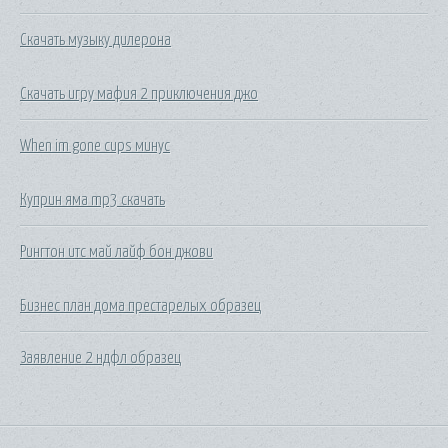
Скачать музыку дилерона
Скачать игру мафия 2 приключения джо
When im gone cups минус
Куприн яма mp3 скачать
Рингтон итс май лайф бон джови
Бизнес план дома престарелых образец
Заявление 2 ндфл образец