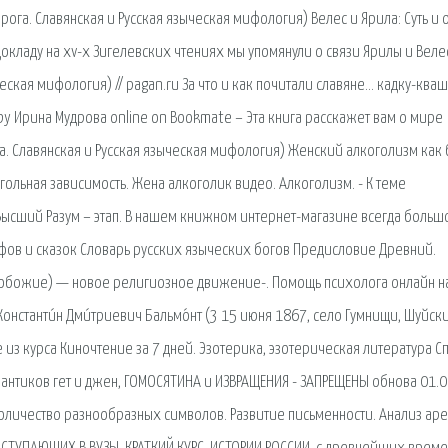
ога. Славянская и Русская языческая мифология) Велес и Ярила: Суть и 
кладу на xv-х Зигелевских чтениях мы упомянули о связи Ярилы и Веле
еская мифология) // pagan.ru За что и как почитали славяне… кадку-кваш
by Ирина Мудрова online on Bookmate – Эта книга расскажет вам о мире
а. Славянская и Русская языческая мифология) Женский алкоголизм как 
огольная зависимость. Жена алкоголик видео. Алкоголизм. - К теме
ысший Разум – этап. В нашем книжном интернет-магазине всегда больш
фов и сказок Словарь русских языческих богов Предисловие Древний.
добожие) — новое религиозное движение-. Помощь психолога онлайн н
 Константи́н Дми́триевич Бальмо́нт (3 15 июня 1867, село Гумнищи, Шуйск
е из курса Киночтение за 7 дней. Эзотерика, эзотерическая литература С
фантиков гет и джен, ГОМОСЯТИНА и ИЗВРАЩЕНИЯ - ЗАПРЕЩЕНЫ обнова 01.0
количество разнообразных символов. Развитие письменности. Анализ ар