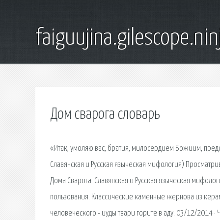
faiguujina.gilescope.nin
Дом сварога словарь
«Итак, умоляю вас, братия, милосердием Божиим, предс
Славянская и Русская языческая мифология) Просматрив
Дома Сварога. Славянская и Русская языческая мифоло
пользования. Классические каменные жернова из керами
человеческого - иуды твари горите в аду. 03/12/2014 ·