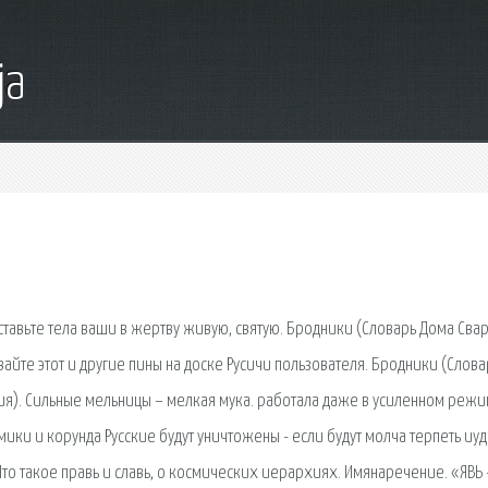
ja
тавьте тела ваши в жертву живую, святую. Бродники (Словарь Дома Свар
айте этот и другие пины на доске Русичи пользователя. Бродники (Слова
гия). Сильные мельницы – мелкая мука. работала даже в усиленном реж
ки и корунда Русские будут уничтожены - если будут молча терпеть иуд
 Что такое правь и славь, о космических иерархиях. Имянаречение. «ЯВЬ 