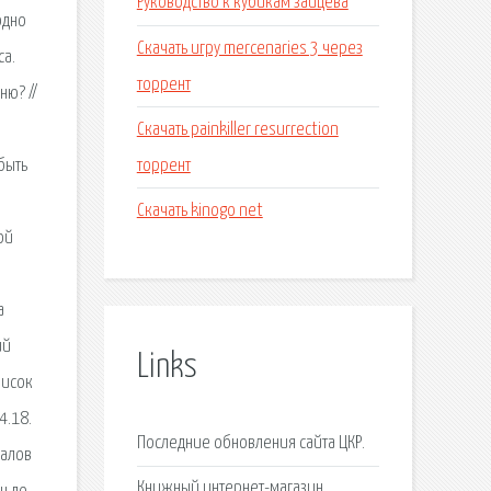
Руководство к кубикам зайцева
одно
Скачать игру mercenaries 3 через
са.
торрент
ню? //
Скачать painkiller resurrection
торрент
быть
Скачать kinogo net
ой
а
ий
Links
писок
4.18.
Последние обновления сайта ЦКР.
еалов
Книжный интернет-магазин.