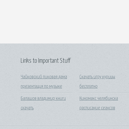
Links to Important Stuff
Чайковский пиковая дама
Скачать игру курицы
презентация по музыке
бесплатно
Балашов владимир книги
Киномакс челябинска
скачать
расписание сеансов