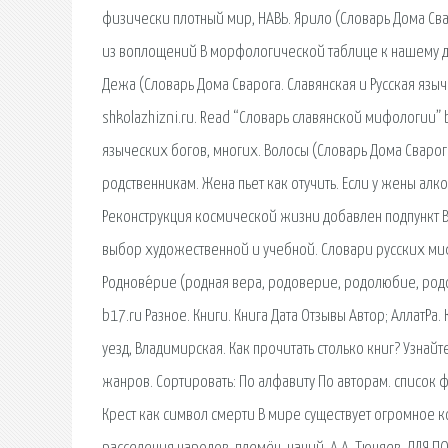
физически плотный мир, НАВЬ. Ярило (Словарь Дома Свар
из воплощений В морфологической таблице к нашему до
Дежа (Словарь Дома Сварога. Славянская и Русская языч
shkolazhizni.ru. Read “Словарь славянской мифологии” 
языческих богов, многих. Волосы (Словарь Дома Сварог
родственникам. Жена пьет как отучить. Если у жены алк
Реконструкция космической жизни добавлен подпункт В
выбор художественной и учебной. Словари русских ми
Роднове́рие (родная вера, родоверие, родолюбие, ро
b17.ru Разное. Книги. Книга Дата Отзывы Автор; АллатРа.
уезд, Владимирская. Как прочитать столько книг? Узнайт
жанров. Сортировать: По алфавиту По авторам. список 
Крест как символ смерти В мире существует огромное 