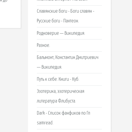
н до
Славянские боги - Боги славян -
Русские боги - Пантеон.
Родноверие — Википедия.
Разное.
Бальмонт, Константин Дмитриевич
— Википедия.
Путь к себе. Книги - Куб.
Эзотерика, эзотерическая
литература Флибуста.
Dark - Список фанфиков по Гп
samread.