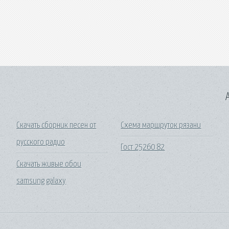
A
Скачать сборник песен от
Схема маршруток рязани
русского радио
Гост 25260 82
Скачать живые обои
samsung galaxy