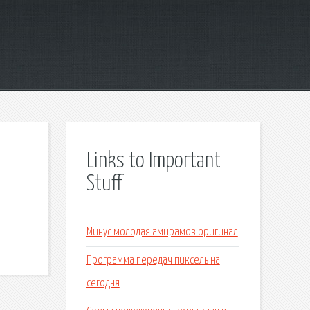
Links to Important
Stuff
Минус молодая амирамов оригинал
Программа передач пиксель на
сегодня