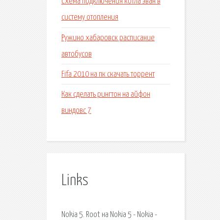
Схема подключения котла эван в
систему отопления
Ружино хабаровск расписание
автобусов
Fifa 2010 на пк скачать торрент
Как сделать рингтон на айфон
виндовс 7
Links
Nokia 5. Root на Nokia 5 - Nokia -