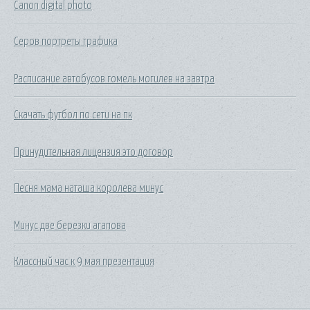
Canon digital photo
Серов портреты графика
Расписание автобусов гомель могилев на завтра
Скачать футбол по сети на пк
Принудительная лицензия это договор
Песня мама наташа королева минус
Минус две березки агапова
Классный час к 9 мая презентация