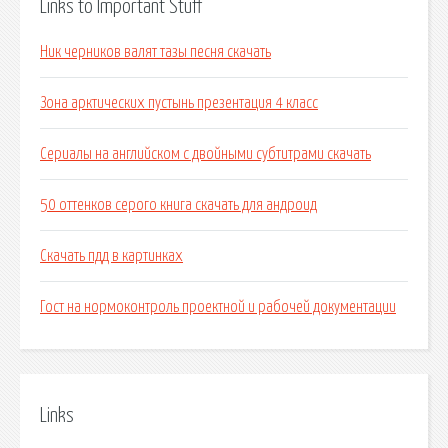
Links to Important Stuff
Ник черников валят тазы песня скачать
Зона арктических пустынь презентация 4 класс
Сериалы на английском с двойными субтитрами скачать
50 оттенков серого книга скачать для андроид
Скачать пдд в картинках
Гост на нормоконтроль проектной и рабочей документации
Links