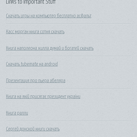
Links to Important Stuff
Скачать игры на компьютер бесплатно асфальт
Касс морган книга сотня скачать
Книга наполеона хилла думай и богатей скачать
Скачать tubemate на android
Презентация про пьера абеляра
Книга на якій присягає президент україни
Книга ралли
Сергей донской книги скачать