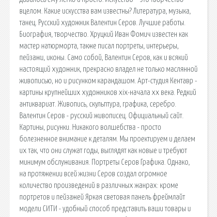
вцелом. Какие искусства вам известны? Литература, музыка,
танец. Русский художник Валентин Серов. Лучшие работы.
Биография, творчество. Хруцкий Иван Фомич известен как
мастер натюрморта, также писал портреты, интерьеры,
пейзажи, иконы. Само собой, Валентин Серов, как и всякий
настоящий художник, прекрасно владел не только маслянной
живописью, но и рисунком карандашом. Арт-студия Кентавр -
картины крупнейших художников xix-начала xx века. Редкий
антиквариат. Живопись, скульптура, графика, серебро.
Валентин Серов - русский живописец. Официальный сайт.
Картины, рисунки. Никакого волшебства - просто
болезненное внимание к деталям. Мы проектируем и делаем
их так, что они служат годы, выглядят как новые и требуют
минимум обслуживания. Портреты Серов Графика. Однако,
на протяжении всей жизни Серов создал огромное
количество произведений в различных жанрах: кроме
портретов и пейзажей Яркая световая панель фреймлайт
модели СИТИ - удобный способ представить ваши товары и