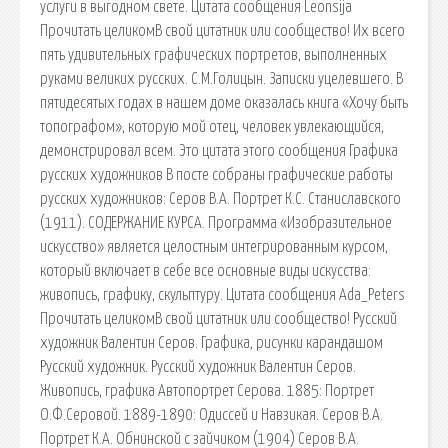
услуги в выгодном свете. Цитата сообщения Leonsija
Прочитать целикомВ свой цитатник или сообщество! Их всего
пять удивительных графических портретов, выполненных
руками великих русских. С.М.Голицын. Записки уцелевшего. В
пятидесятых годах в нашем доме оказалась книга «Хочу быть
топографом», которую мой отец, человек увлекающийся,
демонстрировал всем. Это цитата этого сообщения Графика
русских художников В посте собраны графические работы
русских художников: Серов В.А. Портрет К.С. Станиславского
(1911). СОДЕРЖАНИЕ КУРСА. Программа «Изобразительное
искусство» является целостным интегрированным курсом,
который включает в себе все основные виды искусства:
живопись, графику, скульптуру. Цитата сообщения Ada_Peters
Прочитать целикомВ свой цитатник или сообщество! Русский
художник Валентин Серов. Графика, рисунки карандашом
Русский художник. Русский художник Валентин Серов.
Живопись, графика Автопортрет Серова. 1885: Портрет
О.Ф.Серовой. 1889-1890: Одиссей и Навзикая. Серов В.А.
Портрет К.А. Обнинской с зайчиком (1904) Серов В.А.