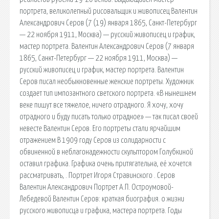
портрета, великолепный рисовальщик и живописец Валентин
Александрович Серов (7 (19) января 1865, Санкт-Петербург
— 22 ноября 1911, Москва) — русский живописец и график,
мастер портрета. Валентин Александрович Серов (7 января
1865, Санкт-Петербург — 22 ноября 1911, Москва) —
русский живописец и график, мастер портрета. Валентин
Серов писал необыкновенные женские портреты. Художник
создает тип импозантного светского портрета. «В нынешнем
веке пишут все тяжелое, ничего отрадного. Я хочу, хочу
отрадного и буду писать только отрадное» — так писал своей
невесте Валентин Серов. Его портреты стали ярчайшим
отражением В 1909 году Серов из солидарности с
обвиненной в неблагонадежности скульптором Голубкиной
оставил графика. Графика очень притягательна, её хочется
рассматривать, . Портрет Игоря Стравинского . Серов
Валентин Александрович Портрет А.П. Остроумовой-
Лебедевой Валентин Серов: краткая биография. о жизни
русского живописца и графика, мастера портрета. Годы