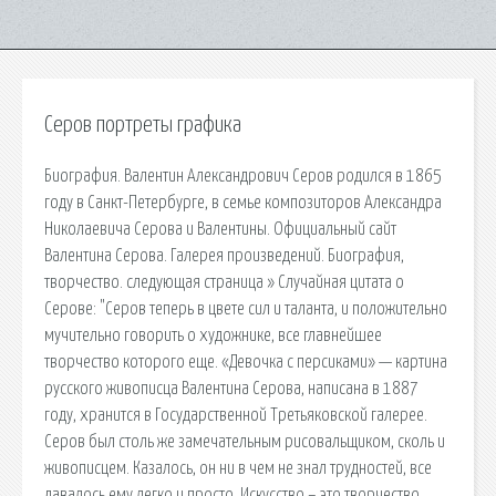
Серов портреты графика
Биография. Валентин Александрович Серов родился в 1865
году в Санкт-Петербурге, в семье композиторов Александра
Николаевича Серова и Валентины. Официальный сайт
Валентина Серова. Галерея произведений. Биография,
творчество. следующая страница » Случайная цитата о
Серове: "Серов теперь в цвете сил и таланта, и положительно
мучительно говорить о художнике, все главнейшее
творчество которого еще. «Девочка с персиками» — картина
русского живописца Валентина Серова, написана в 1887
году, хранится в Государственной Третьяковской галерее.
Серов был столь же замечательным рисовальщиком, сколь и
живописцем. Казалось, он ни в чем не знал трудностей, все
давалось ему легко и просто. Искусство – это творчество