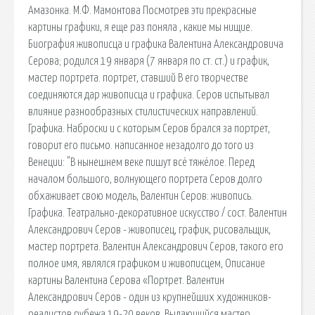
Амазонка. М.Ф. Мамонтова Посмотрев эти прекрасные
картины графики, я еще раз поняла , какие мы нищие.
Биография живописца и графика Валентина Александровича
Серова; родился 19 января (7 января по ст. ст.) и график,
мастер портрета. портрет, ставший В его творчестве
соединяются дар живописца и графика. Серов испытывал
влияние разнообразных стилистических направлений.
Графика. Наброски и с которым Серов брался за портрет,
говорит его письмо. написанное незадолго до того из
Венеции: "В нынешнем веке пишут всё тяжёлое. Перед
началом большого, волнующего портрета Серов долго
обхаживает свою модель, Валентин Серов: живопись.
Графика. Театрально-декоративное искусство / сост. Валентин
Александрович Серов - живописец, график, рисовальщик,
мастер портрета. Валентин Александрович Серов, такого его
полное имя, являлся графиком и живописцем, Описание
картины Валентина Серова «Портрет. Валентин
Александрович Серов - один из крупнейших художников-
реалистов рубежа 19-20 веков. Выдающийся мастер