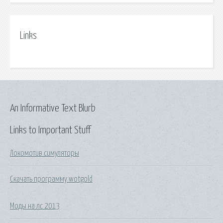
Links
An Informative Text Blurb
Links to Important Stuff
Локомотив симуляторы
Скачать программу wotgold
Моды на лс 2013