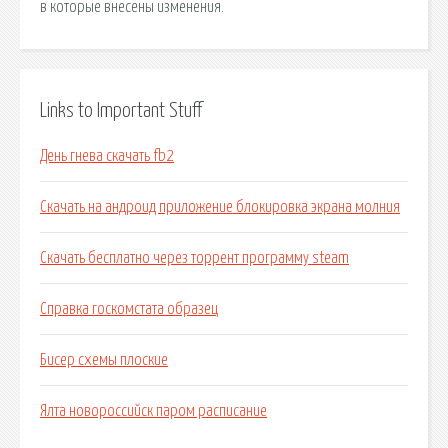
в которые внесены изменения.
Links to Important Stuff
День гнева скачать fb2
Скачать на андроид приложение блокировка экрана молния
Скачать бесплатно через торрент программу steam
Справка госкомстата образец
Бисер схемы плоские
Ялта новороссийск паром расписание