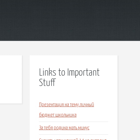
Links to Important
Stuff
Презентация на тему личный
бюджет школьника
За тебя родина мать минус