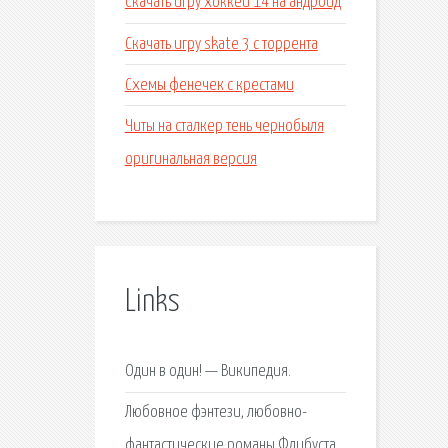
Скачать игру хоккей 14 на андроид
Скачать игру skate 3 с торрента
Схемы фенечек с крестами
Читы на сталкер тень чернобыля
оригинальная версия
Links
Один в один! — Википедия.
Любовное фэнтези, любовно-
фантастические романы Флибуста.