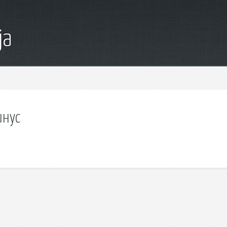
ja
инус