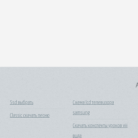
A
Ssd выбрать
Схема lcd телевизора
samsung
Classic скачать песню
Скачать конспекты уроков viii
вида