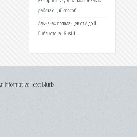
Как бросить курить - мой реально
работающий способ.
Альманах попаданцев от А до Я.
Библиотека - RusLit.
n Informative Text Blurb