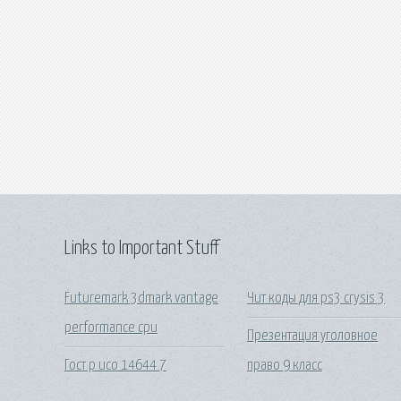
Links to Important Stuff
Futuremark 3dmark vantage
Чит коды для ps3 crysis 3
performance cpu
Презентация уголовное
Гост р исо 14644 7
право 9 класс