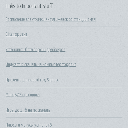
Links to Important Stuff
Расписание электрички янаул ижевск со станции амзя
Elite торрент
Установить бета версии драйверов
Инджастис скачать на компьютер торрент
Презентация новый год 5 класс
Мтк 6577 прошивка
Игры до 1 гб на пк скачать
Плюсы и минусы yamaha r6