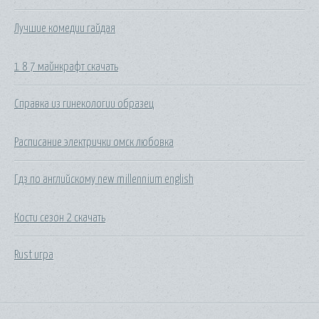
Лучшие комедии гайдая
1 8 7 майнкрафт скачать
Справка из гинекологии образец
Расписание электрички омск любовка
Гдз по английскому new millennium english
Кости сезон 2 скачать
Rust игра