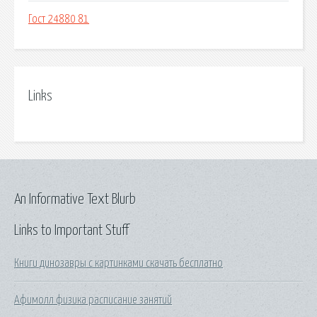
Гост 24880 81
Links
An Informative Text Blurb
Links to Important Stuff
Книги динозавры с картинками скачать бесплатно
Афимолл физика расписание занятий