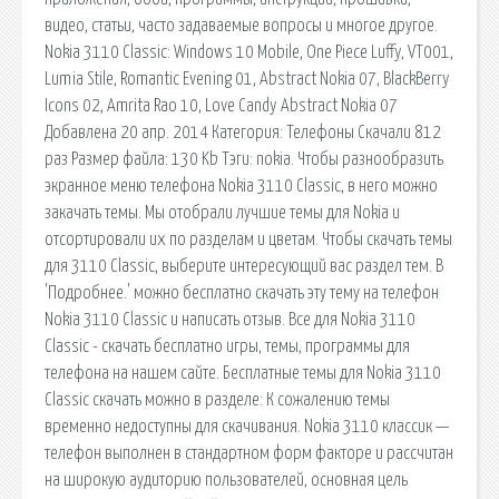
видео, статьи, часто задаваемые вопросы и многое другое.
Nokia 3110 Classic: Windows 10 Mobile, One Piece Luffy, VT001,
Lumia Stile, Romantic Evening 01, Abstract Nokia 07, BlackBerry
Icons 02, Amrita Rao 10, Love Candy Abstract Nokia 07
Добавлена 20 апр. 2014 Категория: Телефоны Скачали 812
раз Размер файла: 130 Kb Тэги: nokia. Чтобы разнообразить
экранное меню телефона Nokia 3110 Classic, в него можно
закачать темы. Мы отобрали лучшие темы для Nokia и
отсортировали их по разделам и цветам. Чтобы скачать темы
для 3110 Classic, выберите интересующий вас раздел тем. В
'Подробнее.' можно бесплатно скачать эту тему на телефон
Nokia 3110 Classic и написать отзыв. Все для Nokia 3110
Classic - скачать бесплатно игры, темы, программы для
телефона на нашем сайте. Бесплатные темы для Nokia 3110
Classic скачать можно в разделе: К сожалению темы
временно недоступны для скачивания. Nokia 3110 классик —
телефон выполнен в стандартном форм факторе и рассчитан
на широкую аудиторию пользователей, основная цель