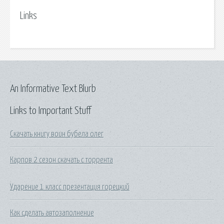
Links
An Informative Text Blurb
Links to Important Stuff
Скачать книгу воин бубела олег
Карпов 2 сезон скачать с торрента
Ударение 1 класс презентация горецкий
Как сделать автозаполнение