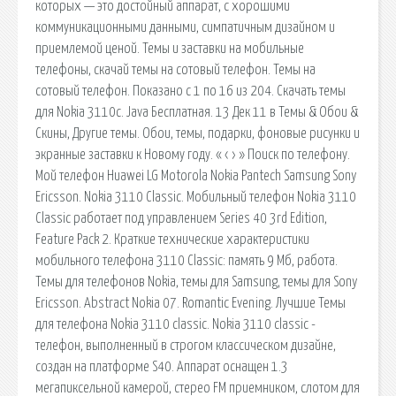
которых — это достойный аппарат, с хорошими
коммуникационными данными, симпатичным дизайном и
приемлемой ценой. Темы и заставки на мобильные
телефоны, скачай темы на сотовый телефон. Темы на
сотовый телефон. Показано с 1 по 16 из 204. Скачать темы
для Nokia 3110c. Java Бесплатная. 13 Дек 11 в Темы & Обои &
Скины, Другие темы. Обои, темы, подарки, фоновые рисунки и
экранные заставки к Новому году. « ‹ › » Поиск по телефону.
Мой телефон Huawei LG Motorola Nokia Pantech Samsung Sony
Ericsson. Nokia 3110 Classic. Мобильный телефон Nokia 3110
Classic работает под управлением Series 40 3rd Edition,
Feature Pack 2. Краткие технические характеристики
мобильного телефона 3110 Classic: память 9 Мб, работа.
Темы для телефонов Nokia, темы для Samsung, темы для Sony
Ericsson. Abstract Nokia 07. Romantic Evening. Лучшие Темы
для телефона Nokia 3110 classic. Nokia 3110 classic -
телефон, выполненный в строгом классическом дизайне,
создан на платформе S40. Аппарат оснащен 1.3
мегапиксельной камерой, стерео FM приемником, слотом для