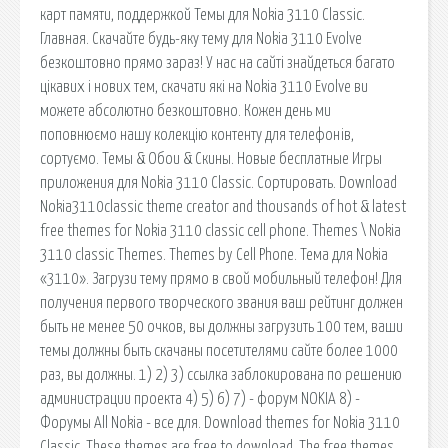
карт памяти, поддержкой Темы для Nokia 3110 Classic.
Главная. Скачайте будь-яку тему для Nokia 3110 Evolve
безкоштовно прямо зараз! У нас на сайті знайдеться багато
цікавих і нових тем, скачати які на Nokia 3110 Evolve ви
можете абсолютно безкоштовно. Кожен день ми
поповнюємо нашу колекцію контенту для телефонів,
сортуємо. Темы & Обои & Скины. Новые бесплатные Игры
приложения для Nokia 3110 Classic. Сортировать. Download
Nokia3110classic theme creator and thousands of hot & latest
free themes for Nokia 3110 classic cell phone. Themes \ Nokia
3110 classic Themes. Themes by Cell Phone. Тема для Nokia
«3110». Загрузи тему прямо в свой мобильный телефон! Для
получения первого творческого звания ваш рейтинг должен
быть не менее 50 очков, вы должны загрузить 100 тем, ваши
темы должны быть скачаны посетителями сайте более 1000
раз, вы должны. 1) 2) 3) ссылка заблокирована по решению
администрации проекта 4) 5) 6) 7) - форум NOKIA 8) -
Форумы All Nokia - все для. Download themes for Nokia 3110
Classic. These themes are free to download. The free themes