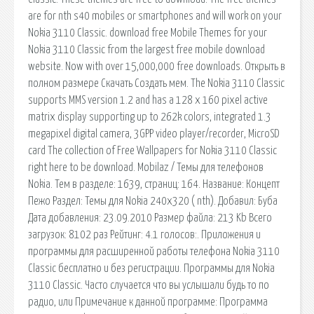
are for nth s40 mobiles or smartphones and will work on your
Nokia 3110 Classic. download free Mobile Themes for your
Nokia 3110 Classic from the largest free mobile download
website. Now with over 15,000,000 free downloads. Открыть в
полном размере Скачать Создать мем. The Nokia 3110 Classic
supports MMS version 1.2 and has a 128 x 160 pixel active
matrix display supporting up to 262k colors, integrated 1.3
megapixel digital camera, 3GPP video player/recorder, MicroSD
card The collection of Free Wallpapers for Nokia 3110 Classic
right here to be download. Mobilaz / Темы для телефонов
Nokia. Тем в разделе: 1639, страниц: 164. Название: Концепт
Пежо Раздел: Темы для Nokia 240x320 ( nth). Добавил: Буба
Дата добавления: 23.09.2010 Размер файла: 213 Kb Всего
загрузок: 8102 раз Рейтинг: 4.1 голосов:. Приложения и
программы для расширенной работы телефона Nokia 3110
Classic бесплатно и без регистрации. Программы для Nokia
3110 Classic. Часто случается что вы услышали будь то по
радио, или Примечание к данной программе: Программа