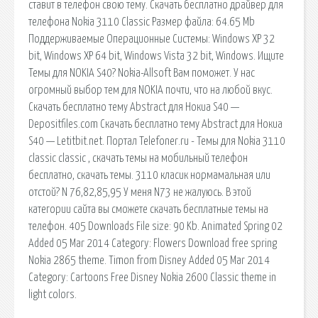
ставит в телефон свою тему. Скачать бесплатно драйвер для
телефона Nokia 3110 Classic Размер файла: 64.65 Mb
Поддерживаемые Операционные Системы: Windows XP 32
bit, Windows XP 64 bit, Windows Vista 32 bit, Windows. Ищите
Темы для NOKIA S40? Nokia-Allsoft Вам поможет. У нас
огромный выбор тем для NOKIA почти, что на любой вкус.
Скачать бесплатно тему Abstract для Нокиа S40 —
Depositfiles.com Скачать бесплатно тему Abstract для Нокиа
S40 — Letitbit.net. Портал Telefoner.ru - Темы для Nokia 3110
classic classic , скачать темы на мобильный телефон
бесплатно, скачать темы. 3110 класик нормамальная или
отстой? N 76,82,85,95 У меня N73 не жалуюсь. В этой
категории сайта вы сможете скачать бесплатные темы на
телефон. 405 Downloads File size: 90 Kb. Animated Spring 02
Added 05 Mar 2014 Category: Flowers Download free spring
Nokia 2865 theme. Timon from Disney Added 05 Mar 2014
Category: Cartoons Free Disney Nokia 2600 Classic theme in
light colors.