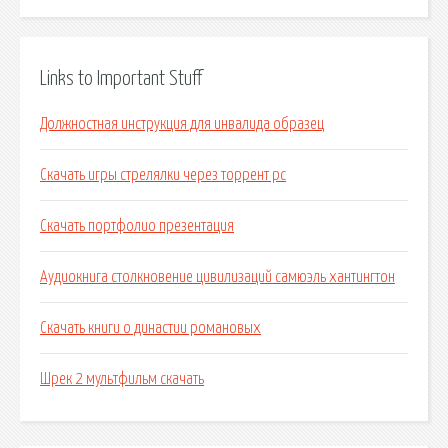
Links to Important Stuff
Должностная инструкция для инвалида образец
Скачать игры стрелялки через торрент рс
Скачать портфолио презентация
Аудиокнига столкновение цивилизаций самюэль хантингтон
Скачать книги о династии романовых
Шрек 2 мультфильм скачать