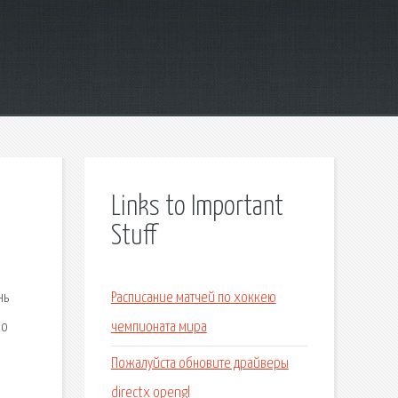
Links to Important
Stuff
нь
Расписание матчей по хоккею
По
чемпионата мира
Пожалуйста обновите драйверы
directx opengl