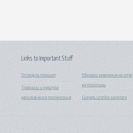
Links to Important Stuff
Отследить планшет
Образец заявления на отгул
на похороны
Традиции и культура
народов мира презентация
Скачать uzasbo зарплата