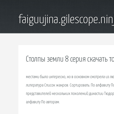
faiguujina.gilescope.nin
Столпы земли 8 серия скачать т
местами было интересно, но в основном смотрела из люб
литература Список жанров. Сортировать: По алфавиту П
представителей нескольких поколений династии Тюдоро
алфавиту По авторам.