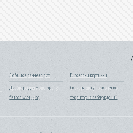
A
Любимов раннева pdf
Рисовалки картинки
Драйвера для монитора lg
Скачать книгу прокопенко
flatron w2453sq
территория заблуждений