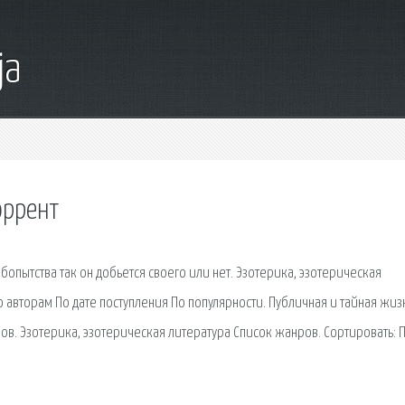
ja
оррент
опытства так он добьется своего или нет. Эзотерика, эзотерическая
о авторам По дате поступления По популярности. Публичная и тайная жиз
в. Эзотерика, эзотерическая литература Список жанров. Сортировать: 