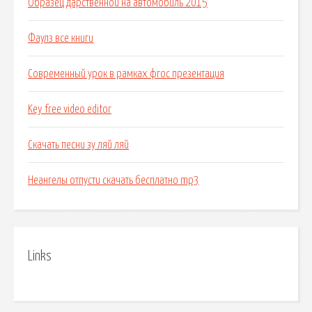
Образец дарственной на автомобиль 2015
Фаулз все книги
Современный урок в рамках фгос презентация
Key free video editor
Скачать песни зу ляй ляй
Неангелы отпусти скачать бесплатно mp3
Links