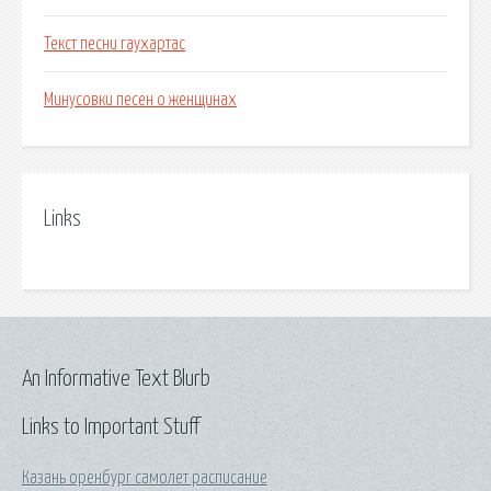
Текст песни гаухартас
Минусовки песен о женщинах
Links
An Informative Text Blurb
Links to Important Stuff
Казань оренбург самолет расписание