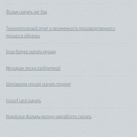
Фильм скачать онг бак
Технологический отчет о неизменности производственного
процесса образец
Брик базука скачать музыку
Меридиан эпоха изобретений
Шеповалов сериал скачать торрент
Ispoof card скачать
Индийские фильмы митхун чакраборти скачать