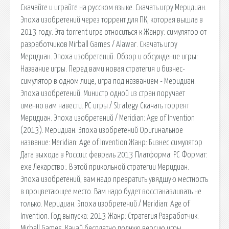
Скачайте и играйте на русском языке. Скачать игру Меридиан.
Эпоха изобретений через торрент для ПК, которая вышла в
2013 году. Эта torrent игра относиться к Жанру: симулятор от
разработчиков Mirball Games / Alawar. Скачать игру
Меридиан. Эпоха изобретений. Обзор и обсуждение игры:
Название игры. Перед вами новая стратегия и бизнес-
симулятор в одном лице, игра под названием - Меридиан.
Эпоха изобретений. Министр одной из стран поручает
именно вам навести. PC игры / Strategy Скачать торрент
Меридиан. Эпоха изобретений / Meridian: Age of Invention
(2013). Меридиан. Эпоха изобретений Оригинальное
название: Meridian: Age of Invention Жанр: Бизнес симулятор
Дата выхода в России: февраль 2013 Платформа: PC Формат:
exe Лекарство:. В этой прикольной стратегии Меридиан.
Эпоха изобретений, вам надо превратить увядшую местность
в процветающее место. Вам надо будет восстанавливать не
только. Меридиан. Эпоха изобретений / Meridian: Age of
Invention. Год выпуска: 2013 Жанр: Стратегия Разработчик:
Mirball Games. Качай бесплатно полную версию игры