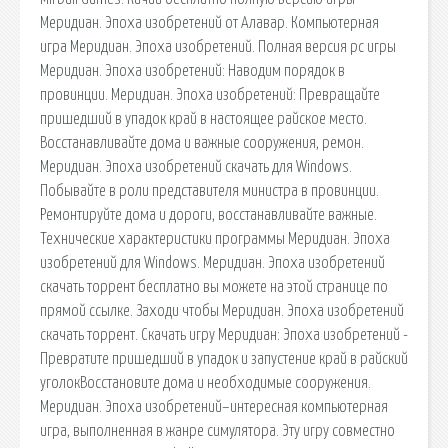
Меридиан. Эпоха изобретений от Алавар. Компьютерная
игра Меридиан. Эпоха изобретений. Полная версия pc игры
Меридиан. Эпоха изобретений: Наводим порядок в
провинции. Меридиан. Эпоха изобретений: Превращайте
пришедший в упадок край в настоящее райское место.
Восстанавливайте дома и важные сооружения, ремон.
Меридиан. Эпоха изобретений скачать для Windows.
Побывайте в роли представителя министра в провинции.
Ремонтируйте дома и дороги, восстанавливайте важные.
Технические характеристики программы Меридиан. Эпоха
изобретений для Windows. Меридиан. Эпоха изобретений
скачать торрент бесплатно вы можете на этой странице по
прямой ссылке. Заходи чтобы Меридиан. Эпоха изобретений
скачать торрент. Скачать игру Меридиан: Эпоха изобретений -
Превратите пришедший в упадок и запустение край в райский
уголокВосстановите дома и необходимые сооружения.
Меридиан. Эпоха изобретений–интересная компьютерная
игра, выполненная в жанре симулятора. Эту игру совместно