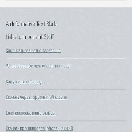
An Informative Text Blurb
Links to Important Stuff
Как писать грамотно заявление
Расписание поездов ковель винница
Как узнать свой ай ди
Скачать через торрент mp3 o zone
Диля еникеева книги отзывы
Скачать прошивку для iphone 5 a1428