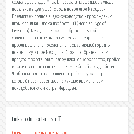
создали две студии Mirball. Преврати пришедшее в упадок
поселение в цветущий город в новой игре Меридиан.
Предлагаем полное видео-руководство к прохождению
игры Меридиан. Эпоха изобретений (Meridian: Age of
Invention). Меридиан. Эпоха изобретений В этой
увлекательной игре вы возьметесь за превращение
провинциального поселения в процветающий город. В
новом симуляторе Меридиан: Эпоха изобретений вам
предстоит восстановить разрушающее королевство, пройдя
многочисленные испытания: наём рабочей силы, добыча.
Чтобы взяться за превращение в райский уголок края,
который переживает свои не лучшие времена, вам
понадобится ключ к игре 'Меридиан.
Links to Important Stuff
Скачать песню у нас все пучком