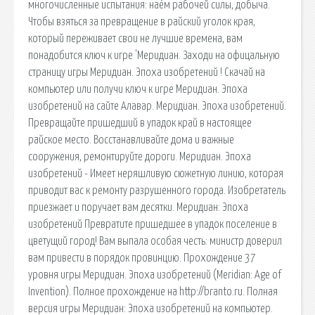
многочисленные испытания: наём рабочей силы, добыча.
Чтобы взяться за превращение в райский уголок края,
который переживает свои не лучшие времена, вам
понадобится ключ к игре 'Меридиан. Заходи на офицальную
страницу игры Меридиан. Эпоха изобретений ! Скачай на
компьютер или получи ключ к игре Меридиан. Эпоха
изобретений на сайте Алавар. Меридиан. Эпоха изобретений.
Превращайте пришедший в упадок край в настоящее
райское место. Восстанавливайте дома и важные
сооружения, ремонтируйте дороги. Меридиан. Эпоха
изобретений - Имеет неряшливую сюжетную линию, которая
приводит вас к ремонту разрушенного города. Изобретатель
приезжает и поручает вам десятки. Меридиан: Эпоха
изобретений Превратите пришедшее в упадок поселение в
цветущий город! Вам выпала особая честь: министр доверил
вам привести в порядок провинцию. Прохождение 37
уровня игры Меридиан. Эпоха изобретений (Meridian: Age of
Invention). Полное прохождение на http://branto.ru. Полная
версия игры Меридиан: Эпоха изобретений на компьютер.