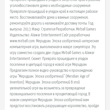
уголокВосстановите дома и необходимые сооружения.
Превратите пришедший в упадок край в настоящее райское
место. Восстанавливайте дома и важные сооружения,
ремонтируйте дороги и налаживайте доставку почты. Год
выпуска: 2013 Жанр: Стратегия Разработчик: Mirball Games
Издательство: Alawar Entertainment Сайт разработчика:
www.mirball.com. Меридиан. Эпоха изобретений-интересная
компьютерная игра, выполненная в жанре симулятора. Эту
игру совместно создали две студии Mirball Games и Alawar
Entertainment. Сюжет. Преврати пришедшее в упадок
поселение в цветущий город в новой игре Меридиан.
Предлагаем полное видео-руководство к прохождению
игры "Меридиан. Эпоха изобретений" (Meridian: Age of
Invention). Меридиан. Эпоха изобретений В этой
увлекательной игре вы возьметесь за превращение
провинциального поселения в процветающий город. В
новом симуляторе Меридиан: Эпоха изобретений вам
предстоит восстановить разрушающее королевство, пройдя