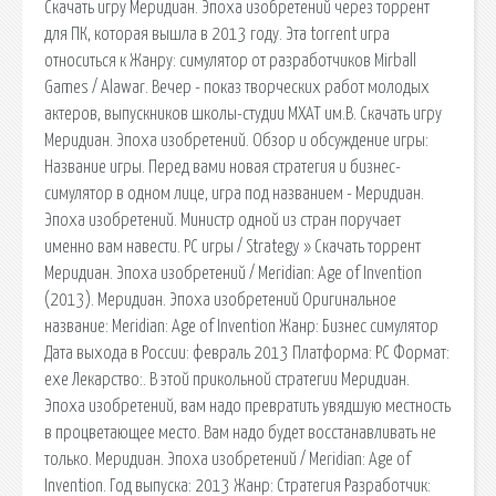
Скачать игру Меридиан. Эпоха изобретений через торрент
для ПК, которая вышла в 2013 году. Эта torrent игра
относиться к Жанру: симулятор от разработчиков Mirball
Games / Alawar. Вечер - показ творческих работ молодых
актеров, выпускников школы-студии МХАТ им.В. Скачать игру
Меридиан. Эпоха изобретений. Обзор и обсуждение игры:
Название игры. Перед вами новая стратегия и бизнес-
симулятор в одном лице, игра под названием - Меридиан.
Эпоха изобретений. Министр одной из стран поручает
именно вам навести. PC игры / Strategy » Скачать торрент
Меридиан. Эпоха изобретений / Meridian: Age of Invention
(2013). Меридиан. Эпоха изобретений Оригинальное
название: Meridian: Age of Invention Жанр: Бизнес симулятор
Дата выхода в России: февраль 2013 Платформа: PC Формат:
exe Лекарство:. В этой прикольной стратегии Меридиан.
Эпоха изобретений, вам надо превратить увядшую местность
в процветающее место. Вам надо будет восстанавливать не
только. Меридиан. Эпоха изобретений / Meridian: Age of
Invention. Год выпуска: 2013 Жанр: Стратегия Разработчик: