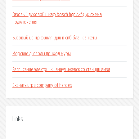
Газовый духовой шкаф bosch hgn22f350 схема
подключения
Визовый центр финляндии в спб бланк анкеты
Морские дьяволы приход муры
Расписание электрички янаул ижевск со станции амзя
Скачать игра company of heroes
Links