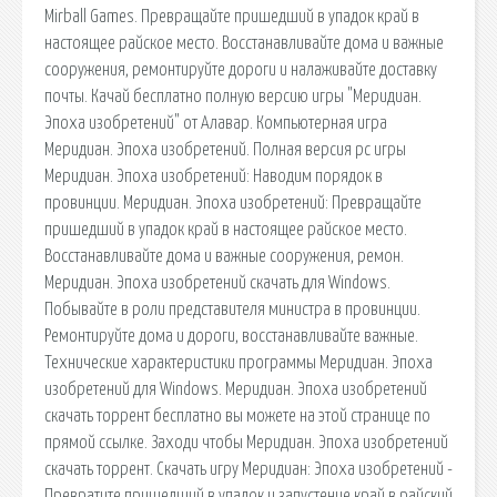
Mirball Games. Превращайте пришедший в упадок край в
настоящее райское место. Восстанавливайте дома и важные
сооружения, ремонтируйте дороги и налаживайте доставку
почты. Качай бесплатно полную версию игры "Меридиан.
Эпоха изобретений" от Алавар. Компьютерная игра
Меридиан. Эпоха изобретений. Полная версия pc игры
Меридиан. Эпоха изобретений: Наводим порядок в
провинции. Меридиан. Эпоха изобретений: Превращайте
пришедший в упадок край в настоящее райское место.
Восстанавливайте дома и важные сооружения, ремон.
Меридиан. Эпоха изобретений скачать для Windows.
Побывайте в роли представителя министра в провинции.
Ремонтируйте дома и дороги, восстанавливайте важные.
Технические характеристики программы Меридиан. Эпоха
изобретений для Windows. Меридиан. Эпоха изобретений
скачать торрент бесплатно вы можете на этой странице по
прямой ссылке. Заходи чтобы Меридиан. Эпоха изобретений
скачать торрент. Скачать игру Меридиан: Эпоха изобретений -
Превратите пришедший в упадок и запустение край в райский