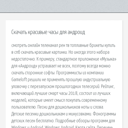
Скачать красивые часы для андроид
смотреть онлайн телеканал рен тв топливные брикеты купить
в спб скачать красивые картинки. Но иногда этого набора
недостаточно. К примеру, стандартное приложение «Музыка»
для «Андроид» устраивает не всех, поэтому всегда можно
скачать сторонние софты. Программисты из компании
Gameloft решили не применять прошлую индустриальную
уловочку с перезапуском прошлогодних телесерий. Рейтинг,
включающий лучшие смарт часы 2018, состоит из лучших
моделей, которые имеет смысл покупать современному
пользователю. Песни для дошкольников ноты и слова.
Детские песенки дошкольникам и минусовками. Фонограммы
детских песен бесплатно. Подробные обзоры программ для
Windows и Android. Windows Android. Карта сайта. Перечень