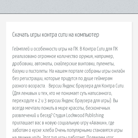
Скачать игры контра сити на компьютер
Геймплей и особенности игры на ПК. В Контра Сити для ПК
реализовано огромное количество оружия, например,
дробовики, автоматы, снайперские винтовки, пулеметы,
базуки и пистолеты. На нашем портале собраны игры онлайн
без регистрации, которые придутся по душе геймерам
разного возраста. · Версии Яндекс браузера для Контра Сити.
(Для ленивых и тех, кто не понимает суть написанного,
переходите к 2 и 3 версии Яндекс браузера для игры). Вы
всегда мечтали пожить в мире красоты, бесконечных
развлечений и бесед? Студия Lockwood Publishing
приглашает вас в новую социальную игру «Авакин», где
заботам о куске хлеба Очень популярными становятся игры
на движке unity. Этот тип игры работает. Подведем итог.