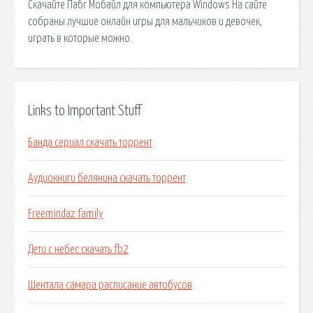
Скачайте Пабг Мобайл для компьютера Windows На сайте
собраны лучшие онлайн игры для мальчиков и девочек,
играть в которые можно.
Links to Important Stuff
Банда сериал скачать торрент
Аудиокниги белянина скачать торрент
Freemindaz family
Дети с небес скачать fb2
Шентала самара расписание автобусов