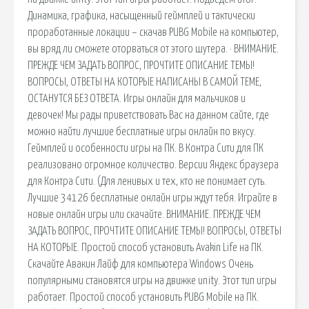
Динамика, графика, насыщенный геймплей и тактически
проработанные локации – скачав PUBG Mobile на компьютер,
вы вряд ли сможете оторваться от этого шутера. · ВНИМАНИЕ.
ПРЕЖДЕ ЧЕМ ЗАДАТЬ ВОПРОС, ПРОЧТИТЕ ОПИСАНИЕ ТЕМЫ!
ВОПРОСЫ, ОТВЕТЫ НА КОТОРЫЕ НАПИСАНЫ В САМОЙ ТЕМЕ,
ОСТАНУТСЯ БЕЗ ОТВЕТА. Игры онлайн для мальчиков и
девочек! Мы рады приветствовать Вас на данном сайте, где
можно найти лучшие бесплатные игры онлайн по вкусу.
Геймплей и особенности игры на ПК. В Контра Сити для ПК
реализовано огромное количество. Версии Яндекс браузера
для Контра Сити. (Для ленивых и тех, кто не понимает суть.
Лучшие 34126 бесплатные онлайн игры ждут тебя. Играйте в
новые онлайн игры или скачайте. ВНИМАНИЕ. ПРЕЖДЕ ЧЕМ
ЗАДАТЬ ВОПРОС, ПРОЧТИТЕ ОПИСАНИЕ ТЕМЫ! ВОПРОСЫ, ОТВЕТЫ
НА КОТОРЫЕ. Простой способ установить Avakin Life на ПК.
Скачайте Авакин Лайф для компьютера Windows Очень
популярными становятся игры на движке unity. Этот тип игры
работает. Простой способ установить PUBG Mobile на ПК.