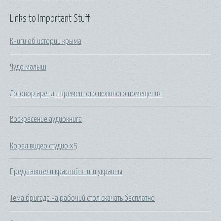
Links to Important Stuff
Книги об истории крыма
Чудо малыш
Договор аренды временного нежилого помещения
Воскресение аудиокнига
Корел видео студио х5
Представители красной книги украины
Тема бригада на рабочий стол скачать бесплатно