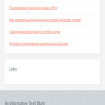
Приложение к журналу нива 1894
Как завязать шнурки на кроссовках красиво схема
Санта данилевич минус я тебя рисую
Краткое содержание шекспир король лир
Links
An Informative Text Blurb