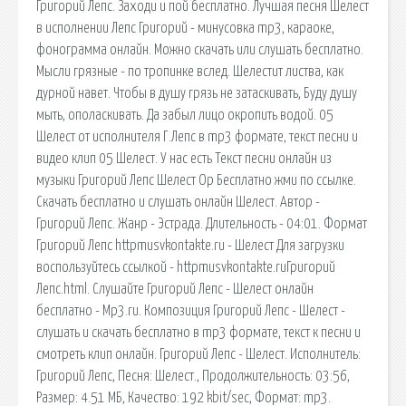
Григорий Лепс. Заходи и пой бесплатно. Лучшая песня Шелест
в исполнении Лепс Григорий - минусовка mp3, караоке,
фонограмма онлайн. Можно скачать или слушать бесплатно.
Мысли грязные - по тропинке вслед. Шелестит листва, как
дурной навет. Чтобы в душу грязь не затаскивать, Буду душу
мыть, ополаскивать. Да забыл лицо окропить водой. 05
Шелест от исполнителя Г.Лепс в mp3 формате, текст песни и
видео клип 05 Шелест. У нас есть Текст песни онлайн из
музыки Григорий Лепс Шелест Ор Бесплатно жми по ссылке.
Скачать бесплатно и слушать онлайн Шелест. Автор -
Григорий Лепс. Жанр - Эстрада. Длительность - 04:01. Формат
Григорий Лепс httpmusvkontakte.ru - Шелест Для загрузки
воспользуйтесь ссылкой - httpmusvkontakte.ruГригорий
Лепс.html. Слушайте Григорий Лепс - Шелест онлайн
бесплатно - Mp3.ru. Композиция Григорий Лепс - Шелест -
слушать и скачать бесплатно в mp3 формате, текст к песни и
смотреть клип онлайн. Григорий Лепс - Шелест. Исполнитель:
Григорий Лепс, Песня: Шелест., Продолжительность: 03:56,
Размер: 4.51 МБ, Качество: 192 kbit/sec, Формат: mp3.