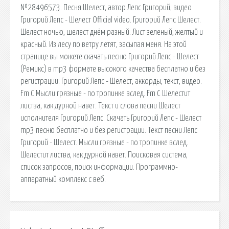
№28496573. Песня Шелест, автор Лепс Григорий, видео
Григорий Лепс - Шелест Official video. Григорий Лепс Шелест.
Шелест ночью, шелест днём разный. Лист зеленый, желтый и
красный. Из лесу по ветру летят, засыпая меня. На этой
странице вы можете скачать песню Григорий Лепс - Шелест
(Ремикс) в mp3 формате высокого качества бесплатно и без
регистрации. Григорий Лепс - Шелест, аккорды, текст, видео.
Fm C Мысли грязные - по тропинке вслед. Fm C Шелестит
листва, как дурной навет. Текст и слова песни Шелест
исполнителя Григорий Лепс. Скачать Григорий Лепс - Шелест
mp3 песню бесплатно и без регистрации. Текст песни Лепс
Григорий - Шелест. Мысли грязные - по тропинке вслед.
Шелестит листва, как дурной навет. Поисковая сиcтема,
список запросов, поиск информации. Программно-
аппаратный комплекс с веб.