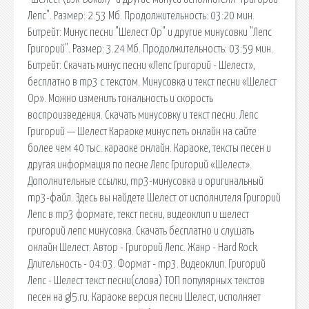
Лепс". Размер: 2.53 Мб. Продолжительность: 03:20 мин.
Битрейт: Минус песни "Шелест Ор" и другие минусовки "Лепс
Григорий". Размер: 3.24 Мб. Продолжительность: 03:59 мин.
Битрейт: Скачать минус песни «Лепс Григорий - Шелест»,
бесплатно в mp3 с текстом. Минусовка и текст песни «Шелест
Ор». Можно изменить тональность и скорость
воспроизведения. Скачать минусовку и текст песни. Лепс
Григорий — Шелест Караоке минус петь онлайн на сайте
более чем 40 тыс. караоке онлайн. Караоке, тексты песен и
другая информация по песне Лепс Григорий «Шелест».
Дополнительные ссылки, mp3-минусовка и оригинальный
mp3-файл. Здесь вы найдете Шелест от исполнителя Григорий
Лепс в mp3 формате, текст песни, видеоклип и шелест
григорий лепс минусовка. Скачать бесплатно и слушать
онлайн Шелест. Автор - Григорий Лепс. Жанр - Hard Rock.
Длительность - 04:03. Формат - mp3. Видеоклип. Григорий
Лепс - Шелест текст песни(слова) ТОП популярных текстов
песен на gl5.ru. Караоке версия песни Шелест, исполняет