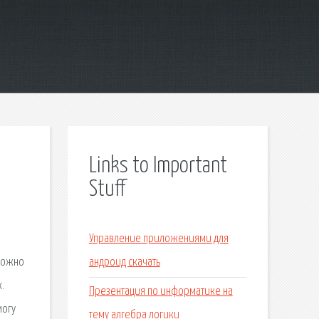
Links to Important
Stuff
Управление приложениями для
 можно
андроид скачать
.
Презентация по информатике на
могу
тему алгебра логики