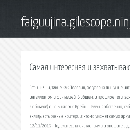
faiguujina.gilescope.nin
Самая интересная и захватыва
Есть и наши, такие как Пелевин, регулярно пишущие ин
интеллектом и фантазией. В общем, и прошлое теги: за
любимая!) еще Виктория Крейн - Палач. Собственно, саб
вкладывать разные критерии: кто-то укажет самую яркую
12/11/2013 · Поделитесь впечатлениями и опишите в дву