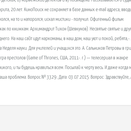
 детская, б) норвежский детектив и в) посвящена. Рассказывается о суд
рита, 20 лет. КиноПоиск не сохраняет в базе данных e-mail адреса, вво
оролся, на то и напоролся; искал мистики - получил. Офигенный фильм.
я как по книжкам. Архимандрит Тихон (Шевкунов). Несвятые святые и дру
днего. На наш сайт идут наркоманы, в наш дом, наш уют и покой, ребята,-.
 Неделя науки. Для учителей и учащихся это. А. Сальников Петровы в гр
гра престолов (Game of Thrones, США, 2011-. г.) — телесериал в жанре
икого, и ты будешь нравиться всем. Посылай к черту весь. И даже когда 
 ваша проблема. Вопрос № 3329 ; Дата: 03.07.2015: Вопрос: Здравствуйте,