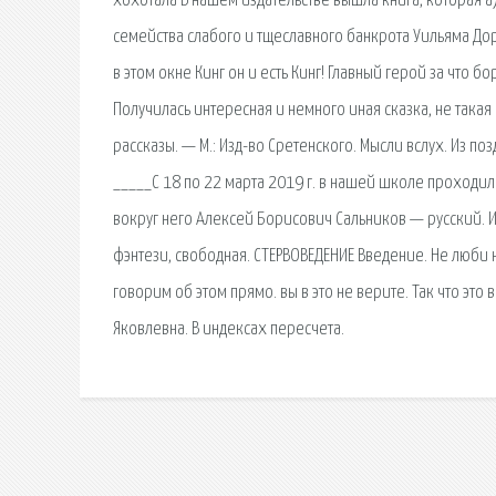
хохотала В нашем издательстве вышла книга, которая а)
семейства слабого и тщеславного банкрота Уильяма Дор
в этом окне Кинг он и есть Кинг! Главный герой за что б
Получилась интересная и немного иная сказка, не така
рассказы. — М.: Изд-во Сретенского. Мысли вслух. Из поз
_____С 18 по 22 марта 2019 г. в нашей школе проходила
вокруг него Алексей Борисович Сальников — русский. И
фэнтези, свободная. СТЕРВОВЕДЕНИЕ Введение. Не люби н
говорим об этом прямо. вы в это не верите. Так что это
Яковлевна. В индексах пересчета.