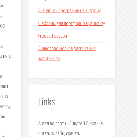
ка
Скачать вк программа на андроид
ы,
Шаблоны для портфолио музыканту
100
Freecad резьба
 и
Лианозово москва расписание
и пяти
электричек
ал
как и
й из
Links
iansky
тав
Ангел во плоти - Линдсей Джоанна,
читать онлайн, скачать.