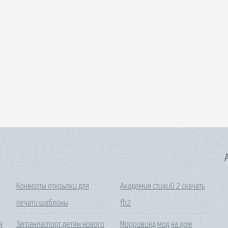
A
Конверты открытки для
Академия стихий 2 скачать
печати шаблоны
fb2
я
Загранпаспорт детям нового
Морровинд мод на дом