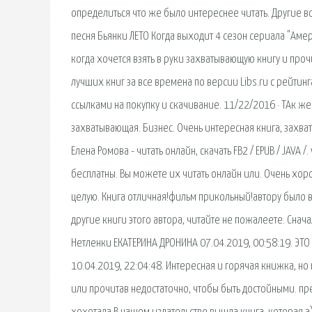
определиться что же было интереснее читать. Другие во
песня Бьянки ЛЕТО Когда выходит 4 сезон сериала "Амер
когда хочется взять в руки захватывающую книгу и про
лучших книг за все времена по версии Libs.ru с рейти
ссылками на покупку и скачивание. 11/22/2016 · ТАк же
захватывающая. Бизнес. Очень интересная книга, захва
Елена Ромова - читать онлайн, скачать FB2 / EPUB / JAVA 
бесплатны. Вы можете их читать онлайн или. Очень хоро
целую. Книга отличная!фильм прикольный!автору было вс
другие книги этого автора, читайте не пожалеете. Сн
Нетленки ЕКАТЕРИНА ДРОНИНА 07.04.2019, 00:58:19. ЭТО 
10.04.2019, 22:04:48. Интересная и горячая книжка, но 
или прочитав недостаточно, чтобы быть достойными. пр