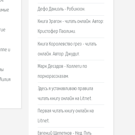
ьбе
Дефо Даниэль - Робинзон.
димые
Книга Эрагон - читать онлайн. Автор:
гие
Кристофер Паолини.
Книга Королевство грез - читать
иппе и
онлайн. Автор: Джудит.
Марк Десадов - Коллеги по
мы
порнорассказам.
 Лилия
Здесь я устанавливаю правила
читать книгу онлайн на Litnet.
Первая читать книгу онлайн на
Litnet.
Евгений Щепетнов - Нед. Путь