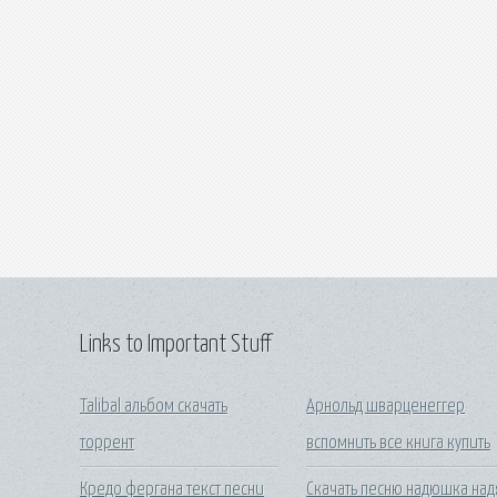
Links to Important Stuff
Talibal альбом скачать
Арнольд шварценеггер
торрент
вспомнить все книга купить
Кредо фергана текст песни
Скачать песню надюшка над