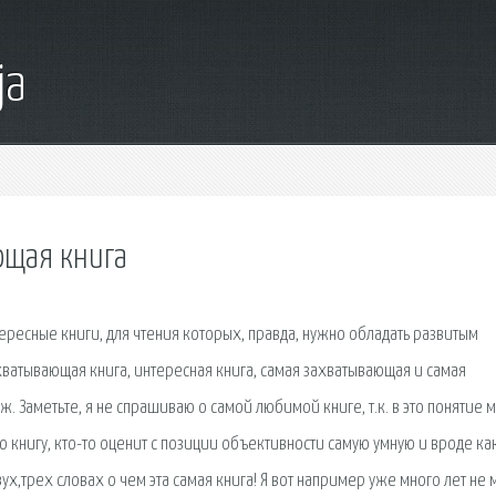
ja
ющая книга
тересные книги, для чтения которых, правда, нужно обладать развитым
хватывающая книга, интересная книга, самая захватывающая и самая
ж. Заметьте, я не спрашиваю о самой любимой книге, т.к. в это понятие
 книгу, кто-то оценит с позиции объективности самую умную и вроде как
х,трех словах о чем эта самая книга! Я вот например уже много лет не 