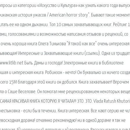
просы из категории «Искусство и Культура» как узнать какого года выпус
иканская история ужасов / American horror story". Бывают такие момент
читать ее на одном дыхании. Топ 10 самых захватывающих книг. Рейтинг 
нгами, голосованиями и возможностью написания отзывов и рецензий, со
 очень хороша книга Олега Тинькова "Я такой как все" очень интересная
тывающая! Интересные и Захватывающие книги (ссылки). Одна из тридцат
/. www.litlib.net Быть. Дамы и господа! Электронные книги в библиотеке
шая и интересная книга. Робинзон - нечто! Он буквально из ничего созд
его 15!И благодаря этой книги он добился. Книга захватывает! Впрочем 
ачала о Саше Веселове. Он помогал мне рецензированием некоторых веще
САМАЯ КРАСИВАЯ КНИГА КОТОРУЮ Я ЧИТАЛА!!! ЭТО. ЭТО. Vlada Ratush Khutor
нестыковка - если бы в течении. Книга интересная. Все хают серию не чи
евосходная дорама! отчаянно рекомендую! ни в одной дораме я так не