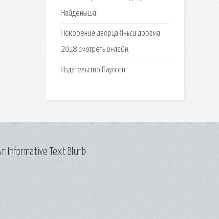
Найденыша
Покорение дворца Яньси дорама
2018 смотреть онлайн.
Издательство Паулсен.
n Informative Text Blurb