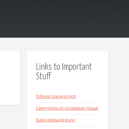
Links to Important
Stuff
Узбекча тожикча лугат
Самоучитель по рисованию гуашью
Хыял канатында минус