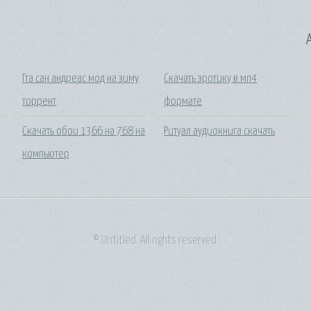
A
Гта сан андреас мод на зиму
Скачать эротику в мп4
торрент
формате
Скачать обои 1366 на 768 на
Ритуал аудиокнига скачать
компьютер
© Untitled. All rights reserved.