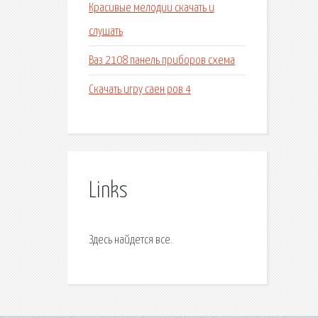
Красивые мелодии скачать и
слушать
Ваз 2108 панель приборов схема
Скачать игру саен ров 4
Links
Здесь найдется все.