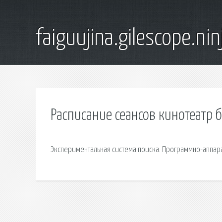
faiguujina.gilescope.nin
Расписание сеансов кинотеатр б
Экспериментальная система поиска. Программно-аппар