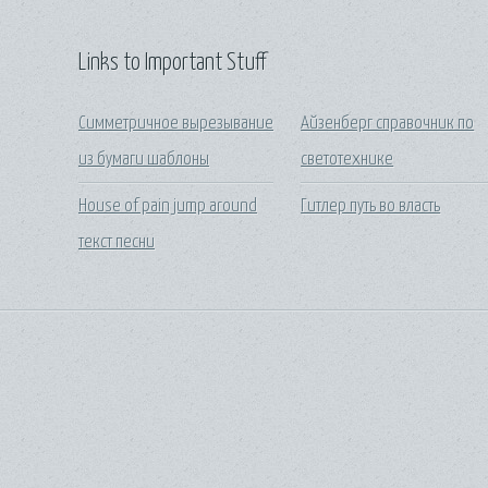
Links to Important Stuff
Симметричное вырезывание
Айзенберг справочник по
из бумаги шаблоны
светотехнике
House of pain jump around
Гитлер путь во власть
текст песни