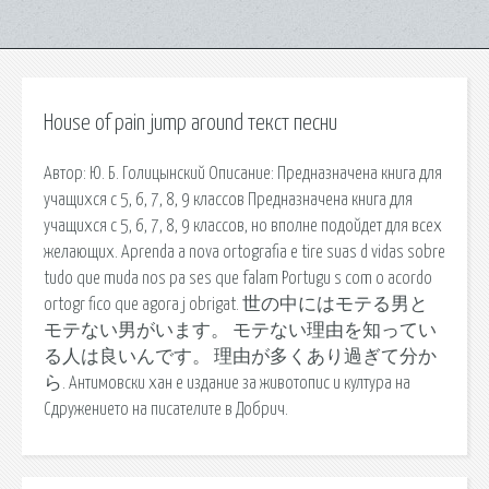
House of pain jump around текст песни
Автор: Ю. Б. Голицынский Описание: Предназначена книга для
учащихся с 5, 6, 7, 8, 9 классов Предназначена книга для
учащихся с 5, 6, 7, 8, 9 классов, но вполне подойдет для всех
желающих. Aprenda a nova ortografia e tire suas d vidas sobre
tudo que muda nos pa ses que falam Portugu s com o acordo
ortogr fico que agora j obrigat. 世の中にはモテる男と
モテない男がいます。 モテない理由を知ってい
る人は良いんです。 理由が多くあり過ぎて分か
ら. Антимовски хан е издание за животопис и култура на
Сдружението на писателите в Добрич.