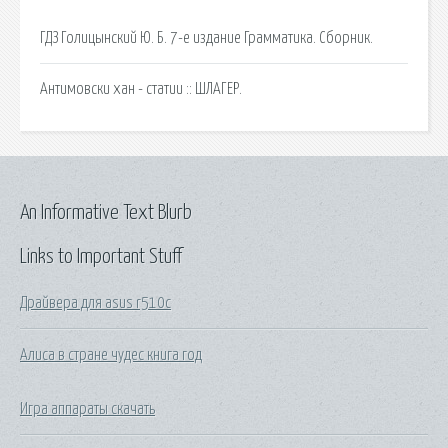
ГДЗ Голицынский Ю. Б. 7-е издание Грамматика. Сборник.
Антимовски хан - статии :: ШЛАГЕР.
An Informative Text Blurb
Links to Important Stuff
Драйвера для asus r510c
Алиса в стране чудес книга год
Игра аппараты скачать