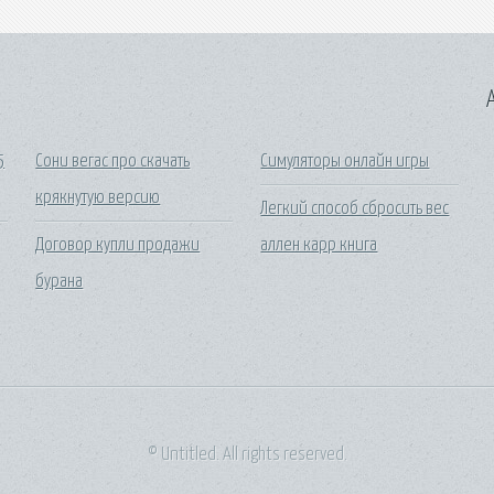
A
5
Сони вегас про скачать
Симуляторы онлайн игры
крякнутую версию
Легкий способ сбросить вес
Договор купли продажи
аллен карр книга
бурана
© Untitled. All rights reserved.