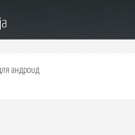
ja
 для андроид