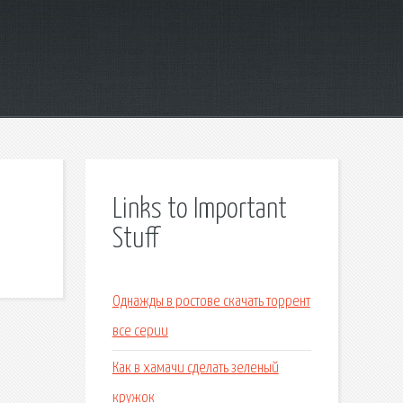
Links to Important
Stuff
Однажды в ростове скачать торрент
все серии
Как в хамачи сделать зеленый
кружок