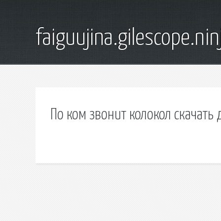
faiguujina.gilescope.nin
По ком звонит колокол скачать