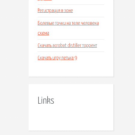
Регистрация в зоне
Болевые точки на теле человека
схема
Скачать acrobat distiller торрент
Скачать игру петька 9
Links