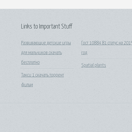
Links to Important Stuff
Развивающие детские игры
Гост 10884 81 статус на 201
для мальчиков скачать
год
бесплатно
Spatial plants
Такси 1 скачать торрент
фильм