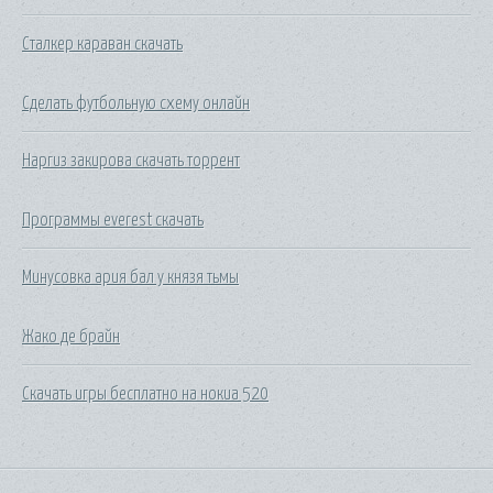
Сталкер караван скачать
Сделать футбольную схему онлайн
Наргиз закирова скачать торрент
Программы everest скачать
Минусовка ария бал у князя тьмы
Жако де брайн
Скачать игры бесплатно на нокиа 520