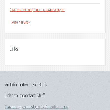
Скачать песни ирины и михаила круга
Книга левитан
Links
An Informative Text Blurb
Links to Important Stuff
Скачать игру outlast для 32 битной системы