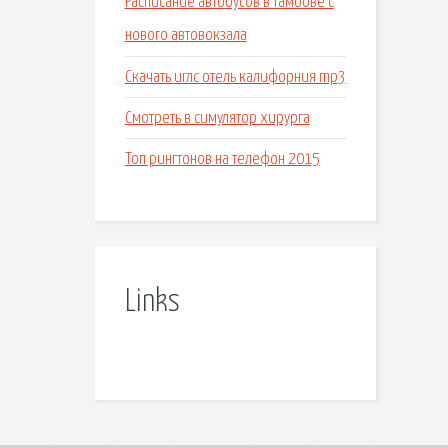
Расписание автобусов в тамбове с
нового автовокзала
Скачать иглс отель калифорния mp3
Смотреть в симулятор хирурга
Топ рингтонов на телефон 2015
Links