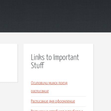
Links to Important
Stuff
Осиповичи минск поезд
расписание
Расписание дня оформление