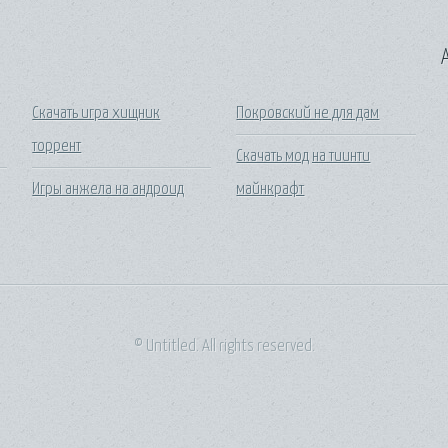
A
Скачать игра хищник
Покровский не для дам
торрент
Скачать мод на тиинти
Игры анжела на андроид
майнкрафт
© Untitled. All rights reserved.