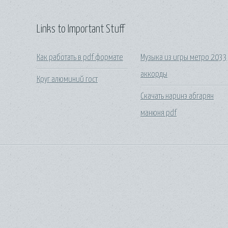
Links to Important Stuff
Как работать в pdf формате
Музыка из игры метро 2033
аккорды
Круг алюминий гост
Скачать наринэ абгарян
манюня pdf