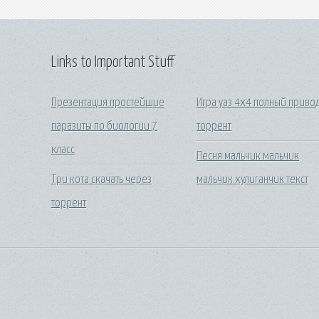
Links to Important Stuff
Презентация простейшие
Игра уаз 4х4 полный приво
паразиты по биологии 7
торрент
класс
Песня мальчик мальчик
Три кота скачать через
мальчик хулиганчик текст
торрент