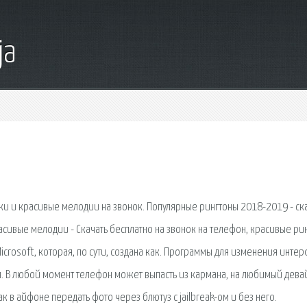
ja
ки и красивые мелодии на звонок. Популярные рингтоны 2018-2019 - ск
расивые мелодии - Скачать бесплатно на звонок на телефон, красивые ри
crosoft, которая, по сути, создана как. Программы для изменения инте
я. В любой момент телефон может выпасть из кармана, на любимый дева
ак в айфоне передать фото через блютуз с jailbreak-ом и без него.