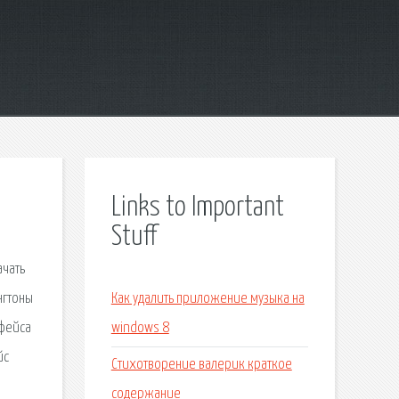
Links to Important
Stuff
ачать
нгтоны
Как удалить приложение музыка на
рфейса
windows 8
йс
Стихотворение валерик краткое
содержание