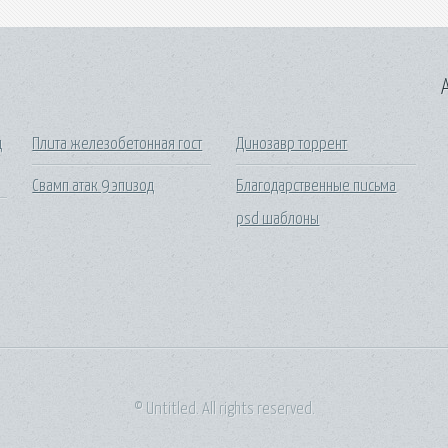
A
д
Плита железобетонная гост
Динозавр торрент
Свамп атак 9 эпизод
Благодарственные письма
psd шаблоны
© Untitled. All rights reserved.