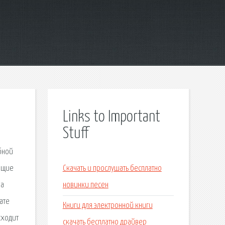
Links to Important
Stuff
бной
ающие
Скачать и прослушать бесплатно
ла
новинки песен
мате
Книги для электронной книги
сходит
скачать бесплатно драйвер