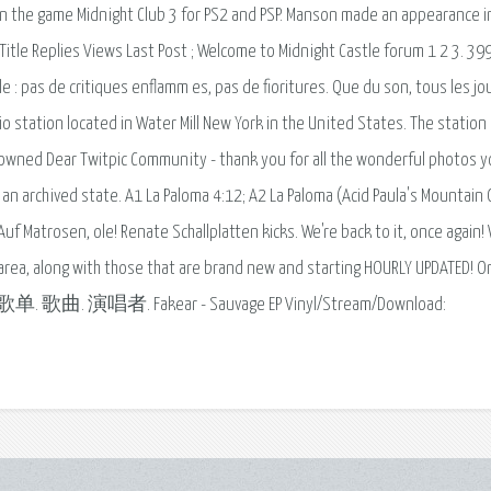
 in the game Midnight Club 3 for PS2 and PSP. Manson made an appearance i
 Title Replies Views Last Post ; Welcome to Midnight Castle forum 1 2 3. 39
: pas de critiques enflamm es, pas de fioritures. Que du son, tous les jou
o station located in Water Mill New York in the United States. The station
 owned Dear Twitpic Community - thank you for all the wonderful photos 
an archived state. A1 La Paloma 4:12; A2 La Paloma (Acid Paula's Mountain G
f Matrosen, ole! Renate Schallplatten kicks. We're back to it, once again! 
ur area, along with those that are brand new and starting HOURLY UPDATED! O
建的歌单. 歌曲. 演唱者. Fakear - Sauvage EP Vinyl/Stream/Download: