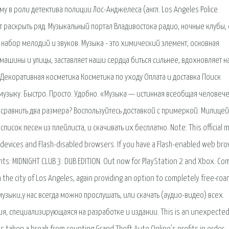
у в роли детектива полиции Лос-Анджелеса (англ. Los Angeles Police
т раскрыть ряд. Музыкальный портал Владивостока радио, ночные клубы, 
сто набор мелодий и звуков. Музыка - это химический элемент, основная
машины и улицы, заставляет наши сердца биться сильнее, вдохновляет н
 Декоративная косметика Косметика по уходу Оплата и доставка Поиск
 музыку. Быстро. Просто. Удобно. «Музыка — истинная всеобщая человеч
или сравнить два размера? Воспользуйтесь доставкой с примеркой. Милице
исок песен из плейлиста, и скачивать их бесплатно. Note: This official m
e devices and Flash-disabled browsers. If you have a Flash-enabled web bro
nts: MIDNIGHT CLUB 3: DUB EDITION. Out now for PlayStation 2 and Xbox. Co
n the city of Los Angeles, again providing an option to completely free-roa
узыки,у нас всегда можно прослушать, или скачать (аудио-видео) всех.
я, специализирующаяся на разработке и издании. This is an unexpecte