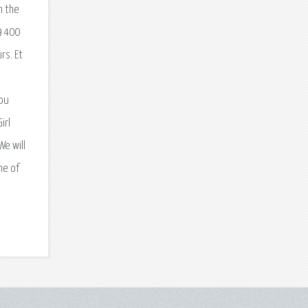
n the
9 400
rs. Et
you
irl
We will
ne of