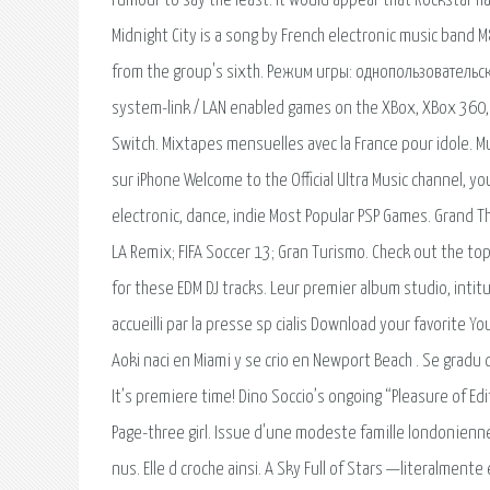
rumour to say the least. It would appear that Rockstar ha
Midnight City is a song by French electronic music band M
from the group's sixth. Режим игры: однопользовательс
system-link / LAN enabled games on the XBox, XBox 360, X
Switch. Mixtapes mensuelles avec la France pour idole. Mu
sur iPhone Welcome to the Official Ultra Music channel, yo
electronic, dance, indie Most Popular PSP Games. Grand The
LA Remix; FIFA Soccer 13; Gran Turismo. Check out the to
for these EDM DJ tracks. Leur premier album studio, intitu
accueilli par la presse sp cialis Download your favorite Y
Aoki naci en Miami y se crio en Newport Beach . Se gradu 
It’s premiere time! Dino Soccio’s ongoing “Pleasure of Edit
Page-three girl. Issue d'une modeste famille londonien
nus. Elle d croche ainsi. A Sky Full of Stars —literalmente