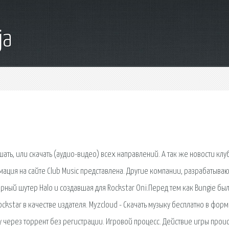
ja
ть, или скачать (аудио-видео) всех направлений. А так же новости клу
мация на сайте Club Music представлена. Другие компании, разрабатыв
рный шутер Halo и создавшая для Rockstar Oni.Перед тем как Bungie бы
Rockstar в качестве издателя. Myzcloud - Скачать музыку бесплатно в фор
ку через торрент без регистрации. Игровой процесс. Действие игры прои