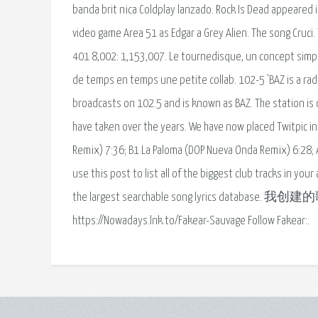
banda brit nica Coldplay lanzado. Rock Is Dead appeared
video game Area 51 as Edgar a Grey Alien. The song Cruci.
401 8,002: 1,153,007. Le tournedisque, un concept simple 
de temps en temps une petite collab. 102-5 'BAZ is a radi
broadcasts on 102.5 and is known as BAZ. The station is
have taken over the years. We have now placed Twitpic in 
Remix) 7:36; B1 La Paloma (DOP Nueva Onda Remix) 6:28; Au
use this post to list all of the biggest club tracks in yo
the largest searchable song lyrics database. 我创
https://Nowadays.lnk.to/Fakear-Sauvage Follow Fakear:.