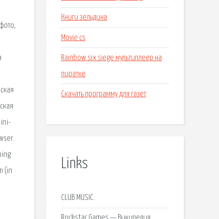
Книги зельдина
фото,
Movie cs
Rainbow six siege мультиплеер на
а
пиратке
еская
Скачать программу для газет
йская
ini-
wser.
ming
Links
m (in
CLUB MUSIC.
d
Rockstar Games — Википедия.