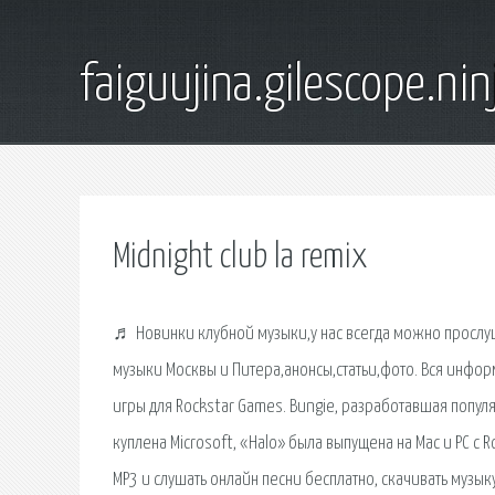
faiguujina.gilescope.nin
Midnight club la remix
♬ Новинки клубной музыки,у нас всегда можно прослуша
музыки Москвы и Питера,анонсы,статьи,фото. Вся инфор
игры для Rockstar Games. Bungie, разработавшая популя
куплена Microsoft, «Halo» была выпущена на Mac и PC с 
MP3 и слушать онлайн песни бесплатно, скачивать музы