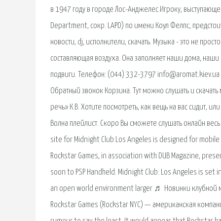
в 1947 году в городе Лос-Анджелес.Игроку, выступающем
Department, сокр. LAPD) по имени Коул Фелпс, предстои
новости, dj, исполнители, скачать. Музыка - это не про
составляющая воздуха. Она заполняет наши дома, наши 
подвиги. Телефон: (044) 332-3797 info@aromat.kiev.ua
Обратный звонок Корзина. Тут можно слушать и скачать
речь» К.В. Хотите посмотреть, как вещь на вас сидит, 
Волна плейлист. Скоро Вы сможете слушать онлайн весь сп
site for Midnight Club Los Angeles is designed for mobil
Rockstar Games, in association with DUB Magazine, prese
soon to PSP Handheld. Midnight Club: Los Angeles is set i
an open world environment larger ♬ Новинки клубной м
Rockstar Games (Rockstar NYC) — американская компани