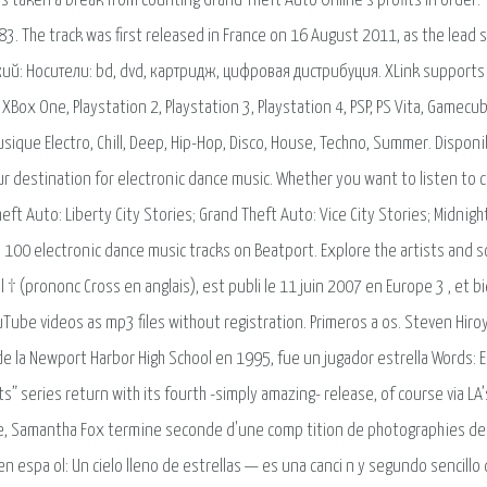
s taken a break from counting Grand Theft Auto Online’s profits in order.
83. The track was first released in France on 16 August 2011, as the lead s
кий: Носители: bd, dvd, картридж, цифровая дистрибуция. XLink supports
Box One, Playstation 2, Playstation 3, Playstation 4, PSP, PS Vita, Gamecu
sique Electro, Chill, Deep, Hip-Hop, Disco, House, Techno, Summer. Disponi
ur destination for electronic dance music. Whether you want to listen to ch
ft Auto: Liberty City Stories; Grand Theft Auto: Vice City Stories; Midnight
p 100 electronic dance music tracks on Beatport. Explore the artists and 
l † (prononc Cross en anglais), est publi le 11 juin 2007 en Europe 3 , et b
ouTube videos as mp3 files without registration. Primeros a os. Steven Hiro
de la Newport Harbor High School en 1995, fue un jugador estrella Words: El
s” series return with its fourth -simply amazing- release, of course via LA’
ne, Samantha Fox termine seconde d'une comp tition de photographies de
 en espa ol: Un cielo lleno de estrellas — es una canci n y segundo sencillo 