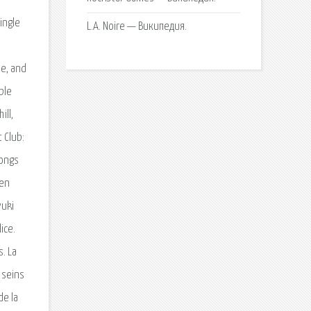
ingle
L.A. Noire — Википедия.
be, and
ble
ill,
 Club:
songs
ien
yuki
ice.
s. La
 seins
de la