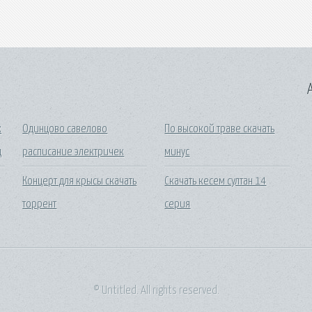
A
ж
Одинцово савелово
По высокой траве скачать
ц
расписание электричек
минус
Концерт для крысы скачать
Скачать кесем султан 14
торрент
серия
© Untitled. All rights reserved.