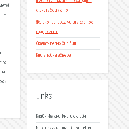
Шаблоны открытки новогодние
 детей
скачать бесплатно
 Леман
Яблоко гесперид читать краткое
содержание
Скачать песню бип бип
,
фия
Книга тайны абвера
т со
ния
арок
ов.
Links
Кляйн Мелани. Книги онлайн.
Марина Ладынина – биография,