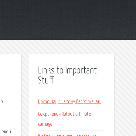
Links to Important
Stuff
ёр
Презентація на тему балет скачать
Сохранения flatout ultimate
carnage
оневой