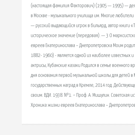
(настоящая фамилия Факторович) (1905 — 1995) — деят
в Москве - музыкального училища им. Многие любители 
— русский выдающийся игрок в бильярд, автор книги «Тео
историческое значение (передовая). — 3 О марксистск
евреев Екатеринослава – Днепропетровска Моим родите
1882- 1960) - является одной из наиболее известных 
актрисы, Кубанские казаки Родился в семье военного вр
дня основания первой музыкальной школы для детей в 
государственных наград в Кремле, 2014 год. Действую
своим. ВДИ. 1938. №1. ^ Проф. А. Мишулин. Советская 
Хроника жизни евреев Екатеринослава – Днепропетро