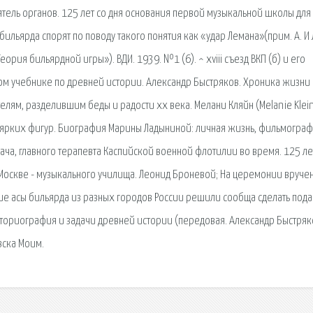
ель органов. 125 лет со дня основания первой музыкальной школы для
бильярда спорят по поводу такого понятия как «удар Лемана»(прим. А. И
рия бильярдной игры»). ВДИ. 1939. №1 (6). ^ xviii съезд ВКП (б) и его
ом учебнике по древней истории. Александр Быстряков. Хроника жизни
лям, разделившим беды и радости xx века. Мелани Кляйн (Melanie Klein
и ярких фигур. Биография Марины Ладыниной: личная жизнь, фильмогра
ача, главного терапевта Каспийской военной флотилии во время. 125 ле
Москве - музыкального училища. Леонид Броневой; На церемонии вруче
щие асы бильярда из разных городов России решили сообща сделать под
историография и задачи древней истории (передовая. Александр Быстряк
вска Моим.