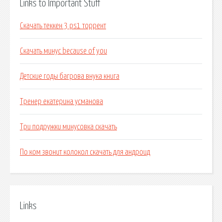
Links to Important Stuff
Скачать теккен 3 ps1 торрент
Скачать минус because of you
Детские годы багрова внука книга
Тренер екатерина усманова
Три подружки минусовка скачать
По ком звонит колокол скачать для андроид
Links