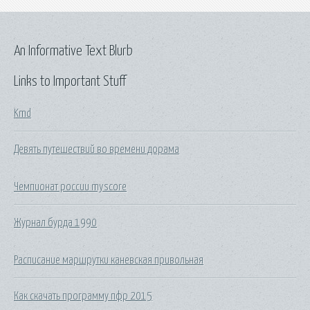
An Informative Text Blurb
Links to Important Stuff
Kmd
Девять путешествий во времени дорама
Чемпионат россии myscore
Журнал бурда 1990
Расписание маршрутки каневская привольная
Как скачать программу пфр 2015