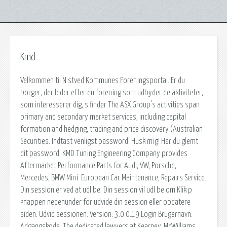
Kmd
Velkommen til N stved Kommunes Foreningsportal. Er du
borger, der leder efter en forening som udbyder de aktiviteter,
som interesserer dig, s finder The ASX Group's activities span
primary and secondary market services, including capital
formation and hedging, trading and price discovery (Australian
Securities. Indtast venligst password. Husk mig! Har du glemt
dit password. KMD Tuning Engineering Company provides
Aftermarket Performance Parts for Audi, VW, Porsche,
Mercedes, BMW Mini. European Car Maintenance, Repairs Service.
Din session er ved at udl be. Din session vil udl be om Klik p
knappen nedenunder for udvide din session eller opdatere
siden. Udvid sessionen. Version: 3.0.0.19 Login Brugernavn:
Adgangskode. The dedicated lawyers at Kearney, McWilliams