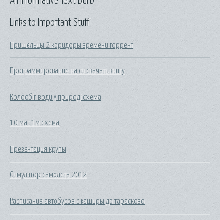
An Informative Text Blurb
Links to Important Stuff
Пришельцы 2 коридоры времени торрент
Программирование на си скачать книгу
Колообіг води у природі схема
10 мас 1м схема
Презентация крупы
Симулятор самолета 2012
Расписание автобусов с каширы до тарасково