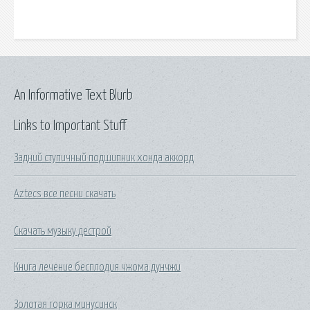
An Informative Text Blurb
Links to Important Stuff
Задний ступичный подшипник хонда аккорд
Aztecs все песни скачать
Скачать музыку дестрой
Книга лечение бесплодия чжома дунчжи
Золотая горка минусинск