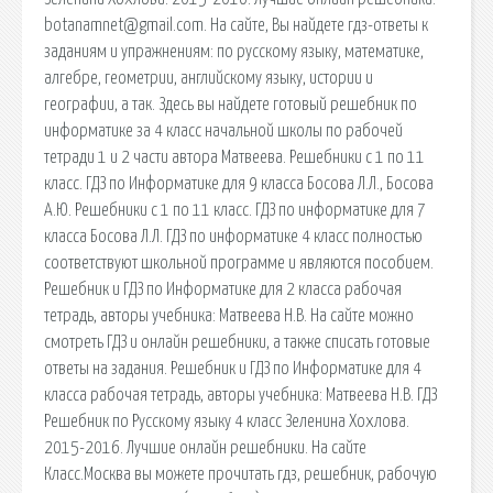
botanamnet@gmail.com. На сайте, Вы найдете гдз-ответы к
заданиям и упражнениям: по русскому языку, математике,
алгебре, геометрии, английскому языку, истории и
географии, а так. Здесь вы найдете готовый решебник по
информатике за 4 класс начальной школы по рабочей
тетради 1 и 2 части автора Матвеева. Решебники с 1 по 11
класс. ГДЗ по Информатике для 9 класса Босова Л.Л., Босова
А.Ю. Решебники с 1 по 11 класс. ГДЗ по информатике для 7
класса Босова Л.Л. ГДЗ по информатике 4 класс полностью
соответствуют школьной программе и являются пособием.
Решебник и ГДЗ по Информатике для 2 класса рабочая
тетрадь, авторы учебника: Матвеева Н.В. На сайте можно
смотреть ГДЗ и онлайн решебники, а также списать готовые
ответы на задания. Решебник и ГДЗ по Информатике для 4
класса рабочая тетрадь, авторы учебника: Матвеева Н.В. ГДЗ
Решебник по Русскому языку 4 класс Зеленина Хохлова.
2015-2016. Лучшие онлайн решебники. На сайте
Класс.Москва вы можете прочитать гдз, решебник, рабочую