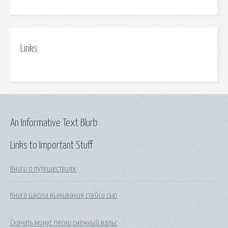
Links
An Informative Text Blurb
Links to Important Stuff
Книги о путешествиях
Книга школа выживания стейси сью
Скачать минус песни снежный вальс