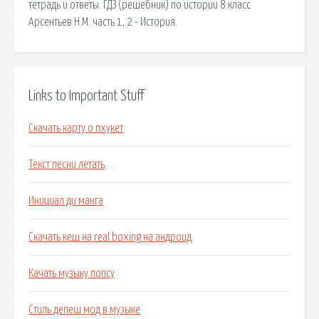
тетрадь и ответы. ГДЗ (решебник) по истории 8 класс
Арсентьев Н.М. часть 1, 2 - История.
Links to Important Stuff
Скачать карту о пхукет
Текст песни летать
Инициал ди манга
Скачать кеш на real boxing на андроид
Качать музыку попсу
Стиль депеш мод в музыке