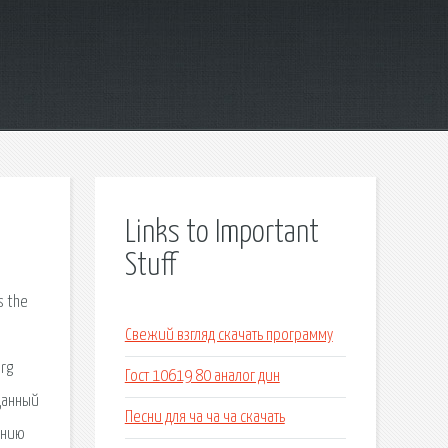
Links to Important
Stuff
s the
Свежий взгляд скачать программу
org
Гост 10619 80 аналог дин
 данный
Песни для ча ча ча скачать
анию