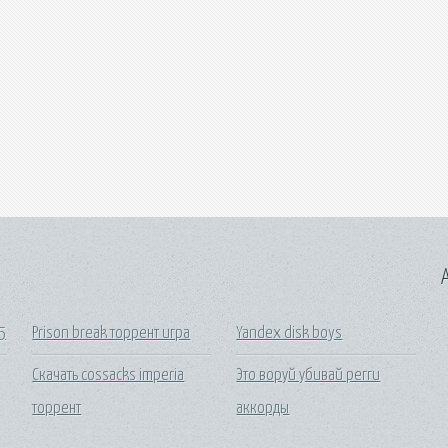
A
5
Prison break торрент игра
Yandex disk boys
Скачать cossacks imperia
Это воруй убивай регги
торрент
аккорды