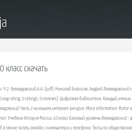
ja
0 класс скачать
 ч. Ч.2. Левандовский А.А. (pdf). Николай Борисов, Андрей Левандовский i
0 avg rating, 0 ratings, 0 reviews). Цифровая библиотека. Каждый ученик
андовский Часть 2 на нашем интернет-ресурсе. More information. Rutor 
hannon. Учебник История России 10 класс Базовый уровень Левандовский -
f, а также читать онлайн с компьютера и телефона. Тесты по обществозн