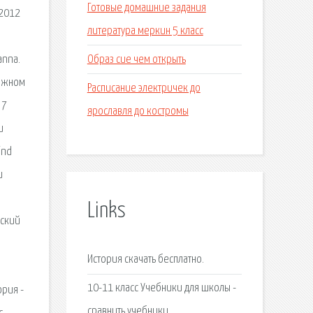
Готовые домашние задания
 2012
литература меркин 5 класс
Образ cue чем открыть
anna.
нижном
Расписание электричек до
 7
ярославля до костромы
и
ind
и
Links
вский
История скачать бесплатно.
10-11 класс Учебники для школы -
ория -
сравнить учебники.