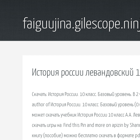
faiguujina.gilescope.nin
История россии левандовский 1
Скачать: История России. 10 класс. Базовый уровень. В 2
author of История России. 10 класс. Базовый уровень (0.
может скачать учебник История России 10 класс А.А. Лев
скачать игры на. Find this Pin and more on apizin by S
книгу (пособие) можно бесплатно скачать в формате pd