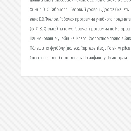
данный книгу (пособие) можно бесплатно скачать в фор
Химия О. С. Габриелян Базовый уровень Дрофа Скачать.
века Е.В.Пчелов. Рабочая программа учебного предмета
(6, 7, 8, 9 класс) на тему: Рабочая программа по Истор
Наименование учебника. Класс. Крепостное право в За
По́льши по футбо́лу (польск. Reprezentacja Polski w pi
Список жанров. Сортировать: По алфавиту По авторам.