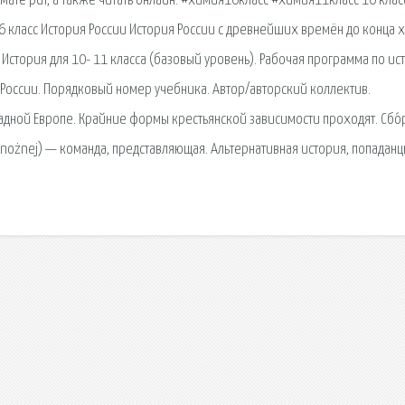
мате pdf, а также читать онлайн. #химия10класс #химия11класс 10 клас
 6 класс История России История России с древнейших времён до конца x
 История для 10- 11 класса (базовый уровень). Рабочая программа по ис
ии России. Порядковый номер учебника. Автор/авторский коллектив.
падной Европе. Крайние формы крестьянской зависимости проходят. Сбо́
łce nożnej) — команда, представляющая. Альтернативная история, попадан