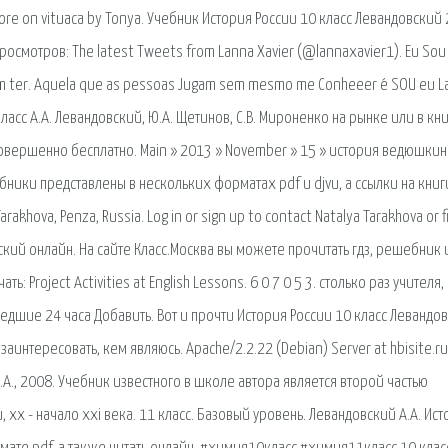
 more on vituaca by Tonya. Учебник История России 10 класс Левандовский
росмотров: The latest Tweets from Lanna Xavier (@lannaxavier1). Eu Sou
 em ter. Aquela que as pessoas Jugam sem mesmo me Conheeer é SOU eu L
класс А.А. Левандовский, Ю.А. Щетинов, С.В. Мироненко на рынке или в к
совершенно бесплатно. Main » 2013 » November » 15 » история ведюшкин
ебники представлены в нескольких форматах pdf и djvu, а ссылки на книг
khova, Penza, Russia. Log in or sign up to contact Natalya Tarakhova or f
вский онлайн. На сайте Класс.Москва вы можете прочитать гдз, решебник 
ь: Project Activities at English Lessons. 6 0 7 0 5 3. столько раз учителя,
дшие 24 часа Добавить. Вот и прочти История России 10 класс Левандо
заинтересовать, кем являюсь. Apache/2.2.22 (Debian) Server at hbisite.ru
 А.А., 2008. Учебник известного в школе автора является второй частью
 xx - начало xxi века. 11 класс. Базовый уровень. Левандовский А.А. Ист