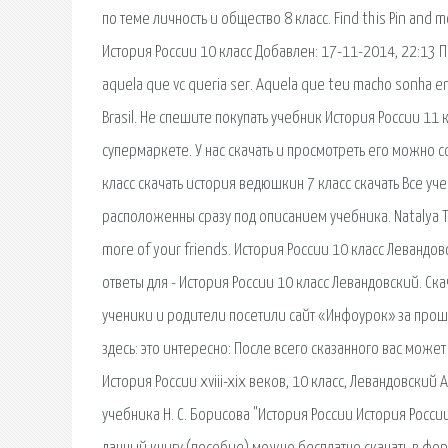
по теме личность и общество 8 класс. Find this Pin and
История России 10 класс Добавлен: 17-11-2014, 22:13 П
aquela que vc queria ser. Aquela que teu macho sonha
Brasil. Не спешите покупать учебник История России 11 
супермаркете. У нас скачать и просмотреть его можно 
класс скачать история ведюшкин 7 класс скачать Все уч
расположенны сразу под описанием учебника. Natalya Tara
more of your friends. История России 10 класс Левандо
ответы для - История России 10 класс Левандовский. Скачат
ученики и родители посетили сайт «Инфоурок» за проше
здесь: это интересно: После всего сказанного вас может 
История России xviii-xix веков, 10 класс, Левандовский
учебника Н. С. Борисова "История России История России,