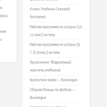
с
vi
6 класс Учебники Cкачивай
тории
бесплатно!.
Рабочая программа по истории (10,
рная
11 класс) на тему.
цы
Рабочая программа по истории (6,
7, 8, 9 класс) на тему.
Приложение. Федеральный
перечень учебников
Крепостное право — Википедия.
Сборная Польши по футболу —
Википедия.