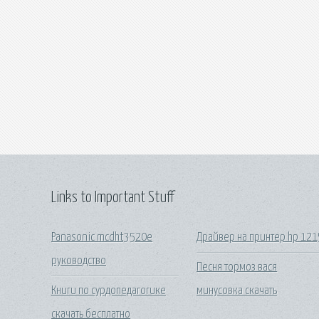
Links to Important Stuff
Panasonic mcdht3520e
Драйвер на принтер hp 121
руководство
Песня тормоз вася
Книги по сурдопедагогике
минусовка скачать
скачать бесплатно