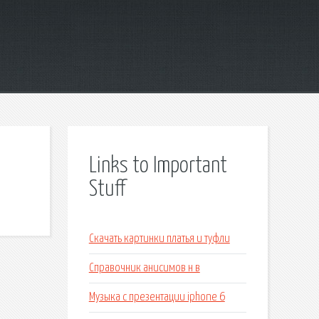
Links to Important
Stuff
Скачать картинки платья и туфли
Справочник анисимов н в
Музыка с презентации iphone 6