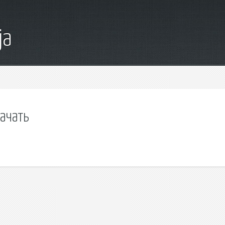
ja
качать