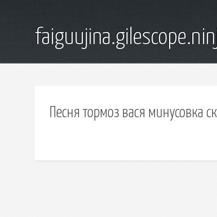
faiguujina.gilescope.nin
Песня тормоз вася минусовка с