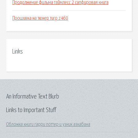
Продолжение фильма таймлесс 2 сапфировая книга
Прошивка на тюнер тигр z460
Links
An Informative Text Blurb
Links to Important Stuff
Обложка книги гарри поттер и узник азкабана