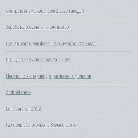
Смотреть аниме хвост феи 2 сезон анидаб
Заработало скачать на компьютер
Скачать карты для фарминг симулятор 2015 моды
Игры для мальчиков скачать 12 лет
Мегаполис екатеринбург расписание фильмов
Android chess
Lone survivor 2012
Гдз с английского языка 8 класс карпюк