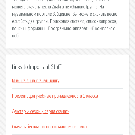
можете скачать песни Znaki а не «Знаки». Группа. На
музыкальном портале Зайцев.нет Вы можете скачать песни
e.s.t Есть две группы. Поисковая сиcтема, список запросов,
поиск информации. Программно-аппаратный комплекс с
веб.
Links to Important Stuff
Мимика лица скачать книгу
Презентация учебные принадлежности 1 класса
Декстер 2 сезон 3 серия скачать
Скачать бесплатно песню максим осколки