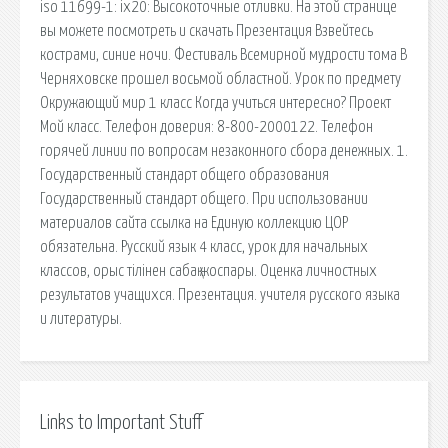
iso 11699-1: ix20: Высокоточные отливки. На этой странице
вы можете посмотреть и скачать Презентация Взвейтесь
кострами, синие ночи. Фестиваль Всемирной мудрости тома В
Черняховске прошел восьмой областной. Урок по предмету
Окружающий мир 1 класс Когда учиться интересно? Проект
Мой класс. Телефон доверия: 8-800-2000122. Телефон
горячей линии по вопросам незаконного сбора денежных. 1.
Государственный стандарт общего образования
Государственный стандарт общего. При использовании
материалов сайта ссылка на Единую коллекцию ЦОР
обязательна. Русский язык 4 класс, урок для начальных
классов, орыс тілінен сабақ жоспары. Оценка личностных
результатов учащихся. Презентация. учителя русского языка
и литературы.
Links to Important Stuff