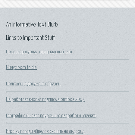
An Informative Text Blurb
Links to Important Stuff
Провизор журнал официальный сайт
Минус born to die
Положение документ образец
Не работает кнопка подпись в outlook 2007
География 6 класс поурочные разработки скачать
Игра ну погоди яйцелов скачать на андроид