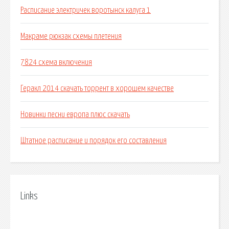
Расписание электричек воротынск калуга 1
Макраме рюкзак схемы плетения
7824 схема включения
Геракл 2014 скачать торрент в хорошем качестве
Новинки песни европа плюс скачать
Штатное расписание и порядок его составления
Links