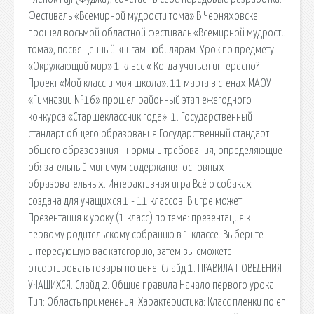
Фестиваль «Всемирной мудрости тома» В Черняховске
прошел восьмой областной фестиваль «Всемирной мудрости
тома», посвященный книгам–юбилярам. Урок по предмету
«Окружающий мир» 1 класс « Когда учиться интересно?
Проект «Мой класс и моя школа». 11 марта в стенах МАОУ
«Гимназии №16» прошел районный этап ежегодного
конкурса «Старшеклассник года». 1. Государственный
стандарт общего образования Государственный стандарт
общего образования - нормы и требования, определяющие
обязательный минимум содержания основных
образовательных. Интерактивная игра Всё о собаках
создана для учащихся 1 - 11 классов. В игре может.
Презентация к уроку (1 класс) по теме: презентация к
первому родительскому собранию в 1 классе. Выберите
интересующую вас категорию, затем вы сможете
отсортировать товары по цене. Слайд 1. ПРАВИЛА ПОВЕДЕНИЯ
УЧАЩИХСЯ. Слайд 2. Общие правила Начало первого урока.
Тип: Область применения: Характеристика: Класс пленки по en