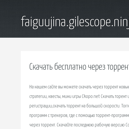
faiguujina.gilescope.nin
Скачать бесплатно через торре
На нашем сайте вы можете скачать через торрент новые
стратегии, квесты, мини игры Ckopo.net Скачать торент 
регистрации,скачать торрент на большой скорости. Torr
программ с трекеров, где с помощью торрент-программы
через торрент. Скачайте последнюю рабочую версию Coun