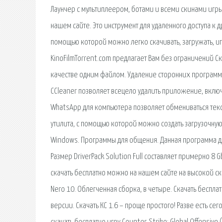
Лаунчер с мультиплеером, ботами и всеми скинами игры
нашем сайте. Это инструмент для удаленного доступа к 
помощью которой можно легко скачивать, загружать, иг
KinoFilmTorrent.com предлагает Вам без ограничений С
качестве одним файлом. Удаление сторонних программ. 
CCleaner позволяет всецело удалить приложение, вклю
WhatsApp для компьютера позволяет обмениваться тек
утилита, с помощью которой можно создать загрузочную
Windows. Программы для общения. Данная программа д
Размер DriverPack Solution Full составляет примерно 8 
скачать бесплатно можно на нашем сайте на высокой ско
Nero 10. Облегченная сборка, в четыре. Скачать беспл
версии. Скачать КС 1.6 – проще простого! Разве есть се