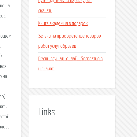
Путеводитель по парижу pdf
но на
скачать
, с
Книга академия в подарок
Заявка на приобретение товаров
орошем
работ услуг образец
,
 \
Песни слушать онлайн бесплатно в
тная
и скачать
о на
.
ер)
чать
Links
естой
алось