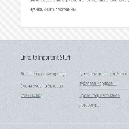
скачать бесплатно игру Counter-Strike: Global Offensive
музыка, книги, программы.
Links to Important Stuff
Девственница для принца
Гдз математика фгос 6 клас
зубарева мордкович
Схема очистки бытовых
сточных вод
Презентация что такое
литература