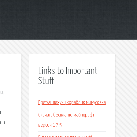
Links to Important
Stuff
и,
Братья шахунц кораблик минусовка
и
Скачать бесплатно майнкрафт
ции
версия 1 7 5