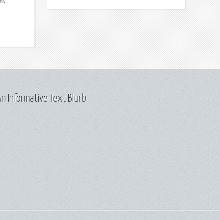
ы,
n Informative Text Blurb