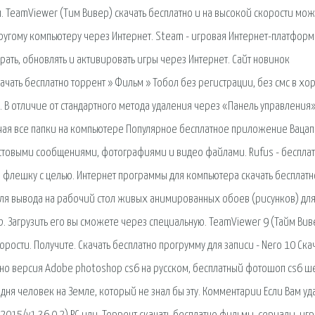
. TeamViewer (Тим Вивер) скачать бесплатно и на высокой скорости мож
другому компьютеру через Интернет. Steam - игровая Интернет-платформа
рать, обновлять и активировать игры через Интернет. Сайт новинок
качать бесплатно торрент » Фильм » Тобол без регистрации, без смс в х
В отличие от стандартного метода удаления через «Панель управления»
чая все папки на компьютере Популярное бесплатное приложение Вацап
стовыми сообщениями, фотографиями и видео файлами. Rufus - беспла
 флешку с целью. Интернет программы для компьютера скачать бесплатн
ля вывода на рабочий стол живых анимированных обоев (рисунков) для
Gb. Загрузить его вы сможете через специальную. TeamViewer 9 (Тайм Вив
рости. Получите. Скачать бесплатно прогрумму для записи - Nero 10 Ска
атно версия Adobe photoshop cs6 на русском, бесплатный фотошоп cs6 ш
годня человек на Земле, который не знал бы эту. Комментарии Если Вам уд