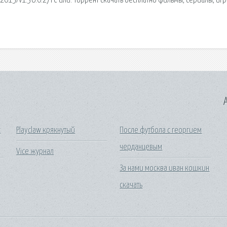
 (2015/v1.36.0.2) PC или. Торрент скачать бесплатно фильмы, сериалы, игр
A
с
Playclaw крякнутый
После футбола с георгием
черданцевым
Vice журнал
За нами москва иван кошкин
скачать