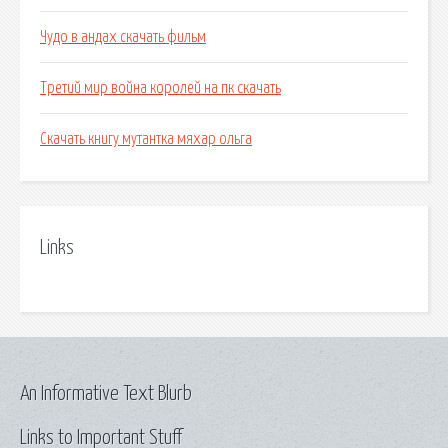
Чудо в андах скачать фильм
Третий мир война королей на пк скачать
Скачать книгу мутантка мяхар ольга
Links
An Informative Text Blurb
Links to Important Stuff