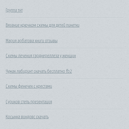
Группа тнт
Вязание крючком схемы для детей пинетки
Мария арбатова книги отзывы
Схемы лечения гарднереллеза у женщин
Чужак лабиринт скачать бесплатно fb2
Схемы фенечек с крестами
Суриков степь презентация
Косынка виндовс скачать