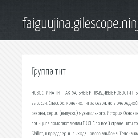
faiguujina.gilescope.nin
Группа тнт
НОВОСТИ НА ТНТ - АКТУАЛЬНЫЕ И ПРАВДИВЫЕ НОВОСТИ Г. Б
высосан. Спасибо, конечно, тнт за сезон, но в очередно
сезоны, серии (выпуски) музыкального. История Основан
принципа помогают людям ГК СНС по всей стране идти т
Skillet, в преддверии выхода нового альбома. Телекана