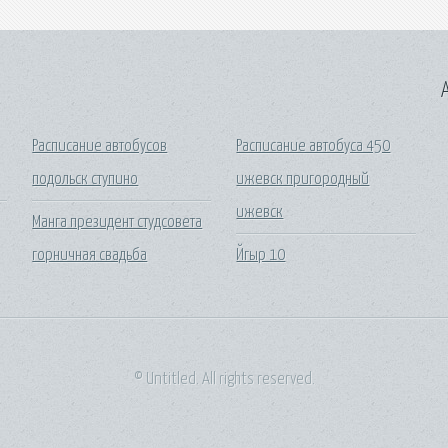
A
Расписание автобусов
Расписание автобуса 450
подольск ступино
ижевск пригородный
ижевск
Манга президент студсовета
горничная свадьба
Йгыр 10
© Untitled. All rights reserved.