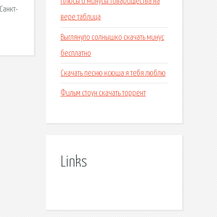
Плюсы и минусы товарищества на
Санкт-
вере таблица
Выглянуло солнышко скачать минус
бесплатно
Скачать песню ксюша я тебя люблю
Фильм стоун скачать торрент
Links