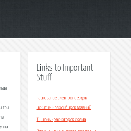
Links to Important
Stuff
льца
Расписание электропоездов
и три
искитим новосибирск главный
па
Тц июнь красногорск схема
руппа