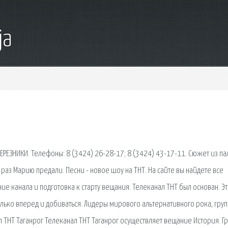
ja
ЕРЕЗНИКИ. Телефоны: 8 (3424) 26-28-17; 8 (3424) 43-17-11. Сюжет из па
й раз Марию предали. Песни - новое шоу на ТНТ. На сайте вы найдете все
ие канала и подготовка к старту вещания. Телеканал ТНТ был основан. Эт
олько вперед и добиваться. Лидеры мирового альтернативного рока, груп
л ТНТ Таганрог Телеканал ТНТ Таганрог осуществляет вещание История. Г