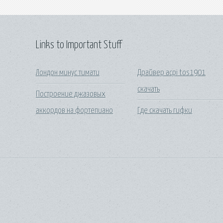
Links to Important Stuff
Лондон минус тимати
Драйвер acpi tos1901
скачать
Построение джазовых
аккордов на фортепиано
Где скачать гифки