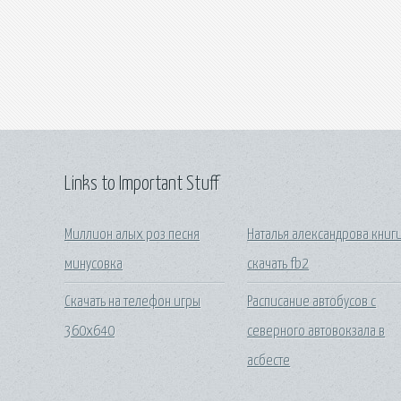
Links to Important Stuff
Миллион алых роз песня
Наталья александрова книг
минусовка
скачать fb2
Скачать на телефон игры
Расписание автобусов с
360х640
северного автовокзала в
асбесте