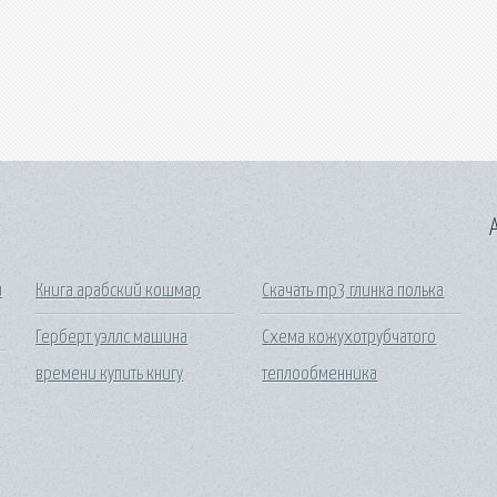
A
и
Книга арабский кошмар
Скачать mp3 глинка полька
Герберт уэллс машина
Схема кожухотрубчатого
времени купить книгу
теплообменника