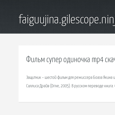
faiguujina.gilescope.nin
Фильм супер одиночка mp4 скач
Защитник – шестой фильм для режиссера Боаза Якина и
Саллиса Драйв (Drive, 2005). В русском переводе книга