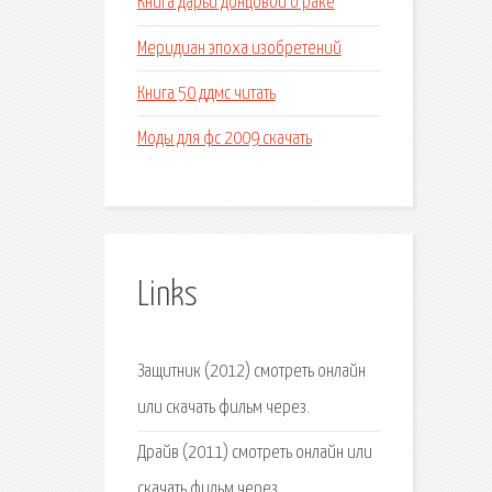
Книга дарьи донцовой о раке
Меридиан эпоха изобретений
Книга 50 ддмс читать
Моды для фс 2009 скачать
Links
Защитник (2012) смотреть онлайн
или скачать фильм через.
Драйв (2011) смотреть онлайн или
скачать фильм через.