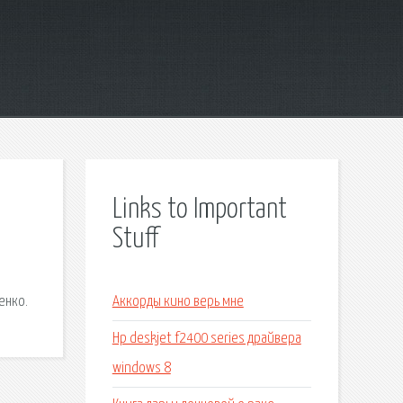
Links to Important
Stuff
енко.
Аккорды кино верь мне
Hp deskjet f2400 series драйвера
windows 8