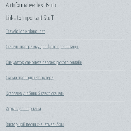
An Informative Text Blurb
Links to Important Stuff
Travelpilot e blaupunkt
Скачать программу для фото презентации
Симулятор самолета пассажирского онлайн
Схема проводки 4т скутера
Кузовлев учебник 6 класс скачать
Игры эдвенчер тайм
Виктор цой песни скачать альбом