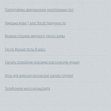
Пиктограммы эвакуационно указательные гост
Німецька мова 7 клас басай підручник гдз
Вязание спицами ажурного узора схемы
Гдз по физике тесты 8 класс
Скачать спокойную красивую классическую музыку
Игры для андроид логические скачать торрент
Телефонная книга кронштадта