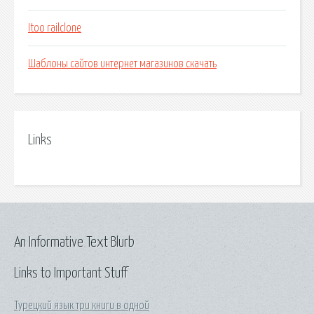
Itoo railclone
Шаблоны сайтов интернет магазинов скачать
Links
An Informative Text Blurb
Links to Important Stuff
Турецкий язык три книги в одной