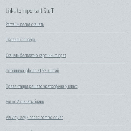
Links to Important Stuff
Регтайм песня скачать
Троллей словарь
Скачать бесплатно картинки тигрят
Прошивка iphone a1530 китай
Презентация решето эратосфена 5 класс
Акт кс 2 скачать бланк
Via vinyl ac97 codec combo driver