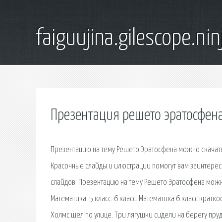
faiguujina.gilescope.nin
Презентация решето эратосфена
Презентацию на тему Решето Эратосфена можно скачать
Красочные слайды и илюстрации помогут вам заинтерес
слайдов. Презентацию на тему Решето Эратосфена можн
Математика. 5 класс. 6 класс. Математика 6 класс крат
Холмс шел по улице. Три лягушки сидели на берегу пру