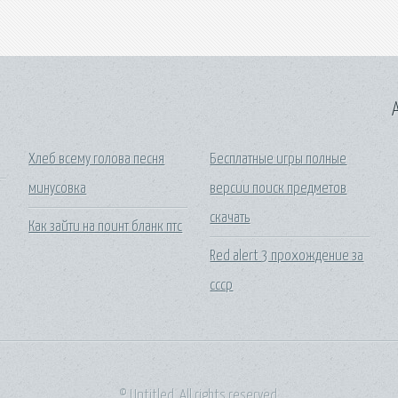
A
Хлеб всему голова песня
Бесплатные игры полные
минусовка
версии поиск предметов
скачать
Как зайти на поинт бланк птс
Red alert 3 прохождение за
ссср
© Untitled. All rights reserved.