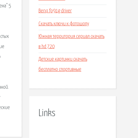
ена" 5
Benq fp91g driver
Скачать ключи к фотошопу
Южная территория сериал скачать
остых
в hd 720
ние
о
Детские картинки скачать
бесплатно спортивные
нной.
у
ческие
Links