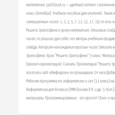
математике. pptCloud.ru — удобный каталог с возможно
класс (Алгебра). Учебное пособие для учителей. Такая
совершенных чисел: 1, 2, 3, 5, 7, 11, 13, 17, 19, то ест
Решето Эратосфена к уроку математике. Описание слайд
чисел, то решили для себя, что авторы учебника придаю
слайда: Алгоритм нахождения простых чисел Записать в 
Эратосфена. Урок "Решето Эратосфена" 5 класс. Матери
(проект+презентация). Скачать: Презентация "Решето Эра
посетили сайт «Инфоурок» за прошедшие 24 часа Добави
Рабочая программа по информатике и икт (11 класс) на
Информатика для 8 класса (УМК Босова Л.Л. и др. 5-9 кл
материалы. Программирование - это просто! / Блог о 