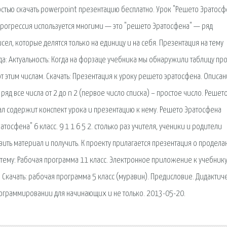
стью скачать powerpoint презентацию бесплатно. Урок "Решето Эратосф
 прогрессия используется многими — это "решето Эратосфена" — ряд
ь чисел, которые делятся только на единицу и на себя. Презентация на тему
а: Актуальность: Когда на форзаце учебника мы обнаружили таблицу пр
т этим числам. Cкачать: Презентация к уроку решето эратосфена. Описа
ряд все числа от 2 до n 2 (первое число списка) – простое число. Решет
ал содержит конспект урока и презентацию к нему. Решето Эратосфена
тосфена" 6 класс. 9 1 1 6 5 2. столько раз учителя, ученики и родители
ть материал и получить. К проекту прилагается презентация о продела
 тему: Рабочая программа 11 класс. Электронное приложение к учебник
.). Скачать: рабочая программа 5 класс (муравин). Предисловие. Дидакти
программировании для начинающих и не только. 2013-05-20.