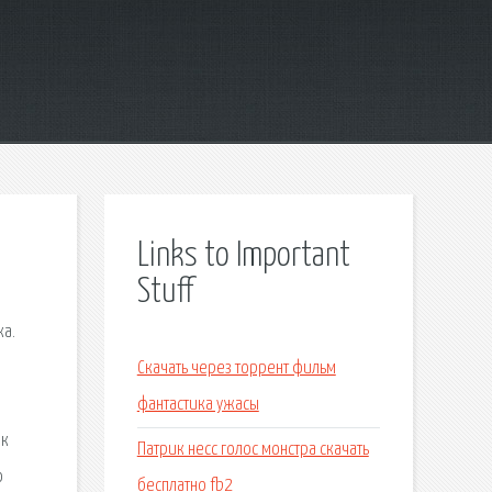
Links to Important
Stuff
ка.
Скачать через торрент фильм
фантастика ужасы
ок
Патрик несс голос монстра скачать
о
бесплатно fb2