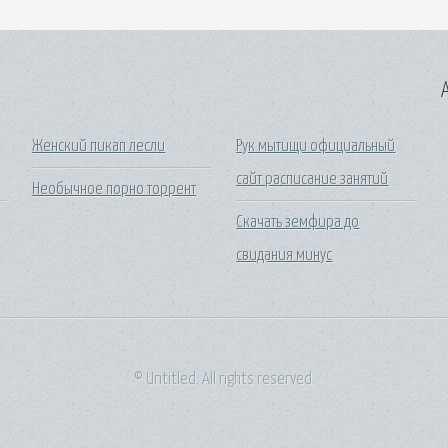
A
Женский пикап лесли
Рук мытищи официальный
сайт расписание занятий
Необычное порно торрент
Скачать земфира до
свидания минус
© Untitled. All rights reserved.