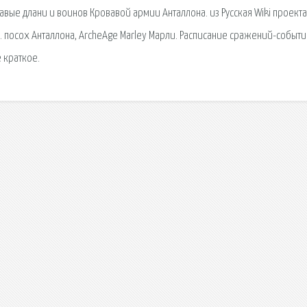
авые длани и воинов Кровавой армии Анталлона. из Русская Wiki проекта
е. посох Анталлона, ArcheAge Marley Марли. Расписание сражений-событи
 краткое.