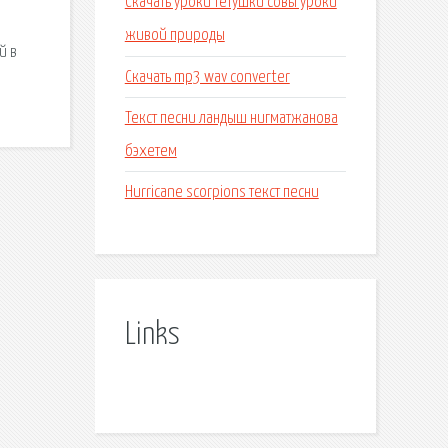
Скачать уроки тетушки совы уроки
живой природы
й в
Скачать mp3 wav converter
Текст песни ландыш нигматжанова
бэхетем
Hurricane scorpions текст песни
Links