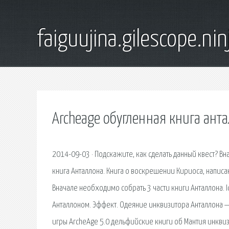
faiguujina.gilescope.nin
Archeage обугленная книга ант
2014-09-03 · Подскажите, как сделать данный квест? Вн
книга Анталлона. Книга о воскрешении Кириоса, написа
Вначале необходимо собрать 3 части книги Анталлона. I
Анталлоном. Эффект. Одеяние инквизитора Анталлона — 
игры ArcheAge 5.0 дельфийские книги об Мантия инквиз