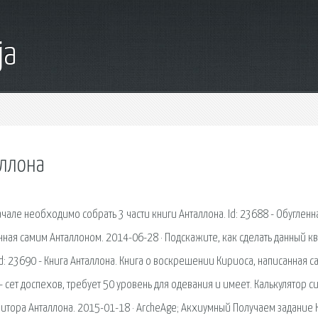
ja
аллона
ачале необходимо собрать 3 части книги Анталлона. Id: 23688 - Обугленн
нная самим Анталлоном. 2014-06-28 · Подскажите, как сделать данный кв
d: 23690 - Книга Анталлона. Книга о воскрешении Кириоса, написанная 
сет доспехов, требует 50 уровень для одевания и имеет. Калькулятор с
итора Анталлона. 2015-01-18 · ArcheAge; Акхиумный Получаем задание 