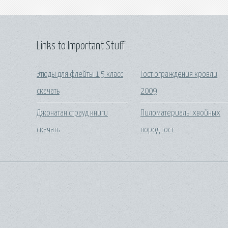
Links to Important Stuff
Этюды для флейты 1 5 класс
Гост ограждения кровли
скачать
2009
Джонатан страуд книги
Пиломатериалы хвойных
скачать
пород гост