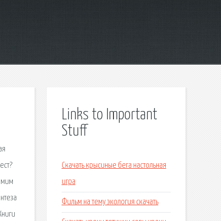
Links to Important
Stuff
ая
ест?
Скачать крысиные бега настольная
самим
игра
интеза
Фильм на тему экология скачать
Книги